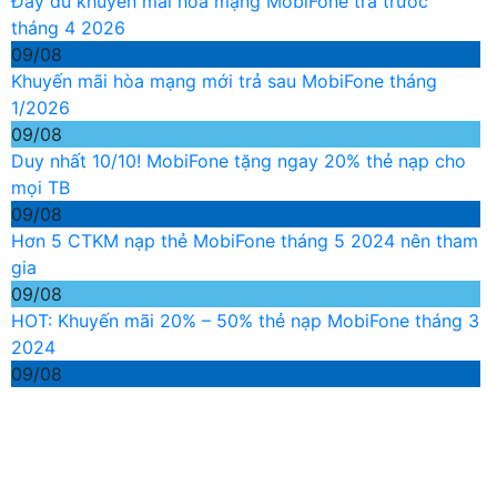
Đầy đủ khuyến mãi hòa mạng MobiFone trả trước
tháng 4 2026
09/08
Khuyến mãi hòa mạng mới trả sau MobiFone tháng
1/2026
09/08
Duy nhất 10/10! MobiFone tặng ngay 20% thẻ nạp cho
mọi TB
09/08
Hơn 5 CTKM nạp thẻ MobiFone tháng 5 2024 nên tham
gia
09/08
HOT: Khuyến mãi 20% – 50% thẻ nạp MobiFone tháng 3
2024
09/08