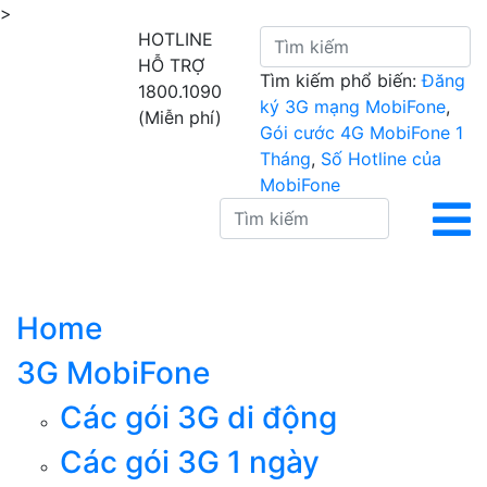
>
HOTLINE
HỖ TRỢ
Tìm kiếm phổ biến:
Đăng
1800.1090
ký 3G mạng MobiFone
,
(Miễn phí)
Gói cước 4G MobiFone 1
Tháng
,
Số Hotline của
MobiFone
Home
3G MobiFone
Các gói 3G di động
Các gói 3G 1 ngày