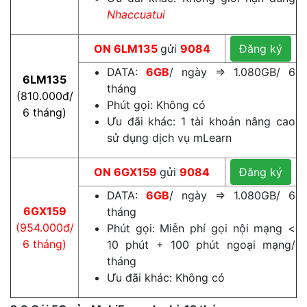
Nhaccuatui
ON
6LM135
gửi
9084
Đăng ký
DATA:
6GB
/ ngày ⇒ 1.080GB/ 6
6LM135
tháng
(810.000đ/
Phút gọi: Không có
6 tháng)
Ưu đãi khác: 1 tài khoản nâng cao
sử dụng dịch vụ mLearn
ON
6GX159
gửi
9084
Đăng ký
DATA:
6GB
/ ngày ⇒ 1.080GB/ 6
6GX159
tháng
(954.000đ/
Phút gọi: Miễn phí gọi nội mạng <
6 tháng)
10 phút + 100 phút ngoại mạng/
tháng
Ưu đãi khác: Không có