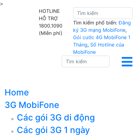
>
HOTLINE
HỖ TRỢ
Tìm kiếm phổ biến:
Đăng
1800.1090
ký 3G mạng MobiFone
,
(Miễn phí)
Gói cước 4G MobiFone 1
Tháng
,
Số Hotline của
MobiFone
Home
3G MobiFone
Các gói 3G di động
Các gói 3G 1 ngày