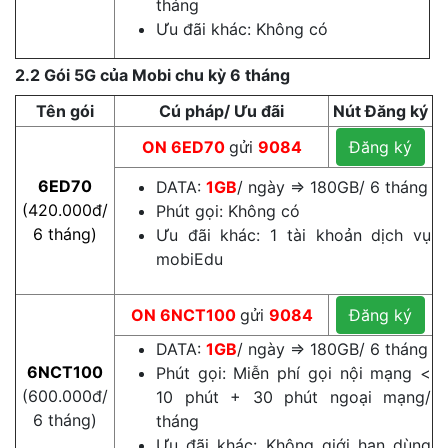
tháng
Ưu đãi khác: Không có
2.2 Gói 5G của Mobi chu kỳ 6 tháng
Tên gói
Cú pháp/ Ưu đãi
Nút Đăng ký
ON
6ED70
gửi
9084
Đăng ký
6ED70
DATA:
1GB
/ ngày ⇒ 180GB/ 6 tháng
(420.000đ/
Phút gọi: Không có
6 tháng)
Ưu đãi khác: 1 tài khoản dịch vụ
mobiEdu
ON
6NCT100
gửi
9084
Đăng ký
DATA:
1GB
/ ngày ⇒ 180GB/ 6 tháng
6NCT100
Phút gọi: Miễn phí gọi nội mạng <
(600.000đ/
10 phút + 30 phút ngoại mạng/
6 tháng)
tháng
Ưu đãi khác: Không giới hạn dùng