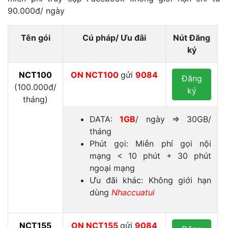
90.000đ/ ngày
Tên gói
Cú pháp/ Ưu đãi
Nút Đăng
ký
NCT100
ON
NCT100
gửi
9084
Đăng
(100.000đ/
ký
tháng)
DATA:
1GB
/ ngày ⇒ 30GB/
tháng
Phút gọi: Miễn phí gọi nội
mạng < 10 phút + 30 phút
ngoại mạng
Ưu đãi khác: Không giới hạn
dùng
Nhaccuatui
NCT155
ON
NCT155
gửi
9084