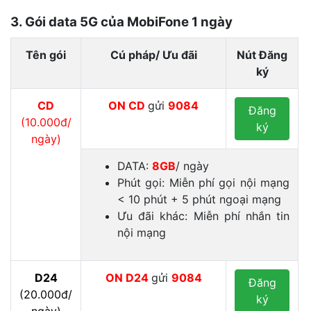
3. Gói data 5G của MobiFone 1 ngày
Tên gói
Cú pháp/ Ưu đãi
Nút Đăng
ký
CD
ON
CD
gửi
9084
Đăng
(10.000đ/
ký
ngày)
DATA:
8GB
/ ngày
Phút gọi: Miễn phí gọi nội mạng
< 10 phút + 5 phút ngoại mạng
Ưu đãi khác: Miễn phí nhắn tin
nội mạng
D24
ON
D24
gửi
9084
Đăng
(20.000đ/
ký