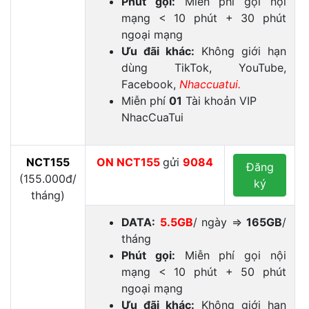
Phút gọi:
Miễn phí gọi nội
mạng < 10 phút + 30 phút
ngoại mạng
Ưu đãi khác:
Không giới hạn
dùng TikTok, YouTube,
Facebook,
Nhaccuatui.
Miễn phí
01
Tài khoản VIP
NhacCuaTui
NCT155
ON
NCT155
gửi
9084
Đăng
(155.000đ/
ký
tháng)
DATA:
5.5GB
/ ngày ⇒
165GB
/
tháng
Phút gọi:
Miễn phí gọi nội
mạng < 10 phút + 50 phút
ngoại mạng
Ưu đãi khác:
Không giới hạn