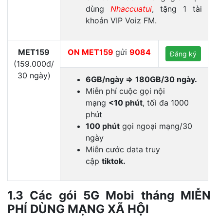
dùng
Nhaccuatui
, tặng 1 tài
khoản VIP Voiz FM.
MET159
ON MET159
gửi
9084
Đăng ký
(159.000đ/
30 ngày)
6GB/ngày =>
180GB/30 ngày.
Miễn phí cuộc gọi nội
mạng
<10 phút
, tối đa 1000
phút
100 phút
gọi ngoại mạng/30
ngày
Miễn cước data truy
cập
tiktok.
1.3 Các gói 5G Mobi tháng MIỄN
PHÍ DÙNG MẠNG XÃ HỘI