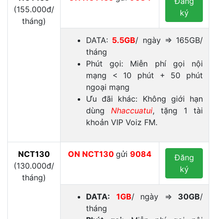
Đăng
(155.000đ/
ký
tháng)
DATA:
5.5GB
/ ngày ⇒ 165GB/
tháng
Phút gọi: Miễn phí gọi nội
mạng < 10 phút + 50 phút
ngoại mạng
Ưu đãi khác: Không giới hạn
dùng
Nhaccuatui
, tặng 1 tài
khoản VIP Voiz FM.
NCT130
ON
NCT130
gửi
9084
Đăng
(130.000đ/
ký
tháng)
DATA:
1GB
/ ngày ⇒
30GB
/
tháng