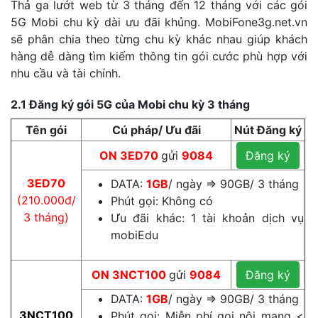
Thả ga lướt web từ 3 tháng đến 12 tháng với các gói
5G Mobi chu kỳ dài ưu đãi khủng. MobiFone3g.net.vn
sẽ phân chia theo từng chu kỳ khác nhau giúp khách
hàng dễ dàng tìm kiếm thông tin gói cước phù hợp với
nhu cầu và tài chính.
2.1 Đăng ký gói 5G của Mobi chu kỳ 3 tháng
Tên gói
Cú pháp/ Ưu đãi
Nút Đăng ký
ON
3ED70
gửi
9084
Đăng ký
3ED70
DATA:
1GB
/ ngày ⇒ 90GB/ 3 tháng
(210.000đ/
Phút gọi: Không có
3 tháng)
Ưu đãi khác: 1 tài khoản dịch vụ
mobiEdu
ON
3NCT100
gửi
9084
Đăng ký
DATA:
1GB
/ ngày ⇒ 90GB/ 3 tháng
3NCT100
Phút gọi: Miễn phí gọi nội mạng <