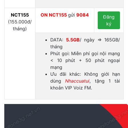
NCT155
ON
NCT155
gửi
9084
Đăng
(155.000đ/
ký
tháng)
DATA:
5.5GB
/ ngày ⇒ 165GB/
tháng
Phút gọi: Miễn phí gọi nội mạng
< 10 phút + 50 phút ngoại
mạng
Ưu đãi khác: Không giới hạn
dùng
Nhaccuatui
, tặng 1 tài
khoản VIP Voiz FM.