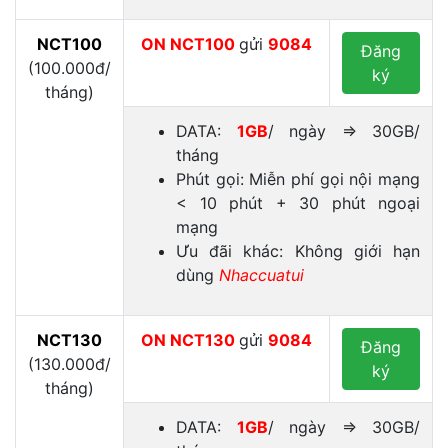
NCT100
ON
NCT100
gửi
9084
Đăng
(100.000đ/
ký
tháng)
DATA:
1GB
/ ngày ⇒ 30GB/
tháng
Phút gọi: Miễn phí gọi nội mạng
< 10 phút + 30 phút ngoại
mạng
Ưu đãi khác: Không giới hạn
dùng
Nhaccuatui
NCT130
ON
NCT130
gửi
9084
Đăng
(130.000đ/
ký
tháng)
DATA:
1GB
/ ngày ⇒ 30GB/