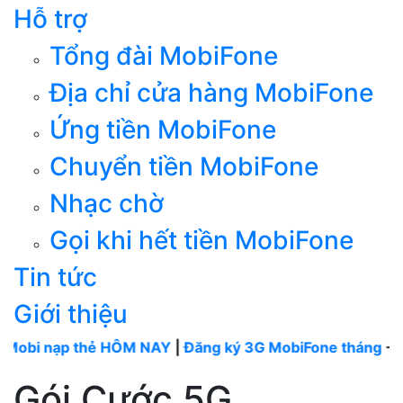
Hỗ trợ
Tổng đài MobiFone
Địa chỉ cửa hàng MobiFone
Ứng tiền MobiFone
Chuyển tiền MobiFone
Nhạc chờ
Gọi khi hết tiền MobiFone
Tin tức
Giới thiệu
p thẻ HÔM NAY
|
Đăng ký 3G MobiFone tháng
----
MobiFo
Gói Cước 5G