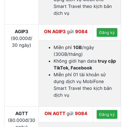
Smart Travel theo kịch bản
dịch vụ
AGIP3
ON AGIP3
gửi
9084
Đăng ký
(90.000đ/
30 ngày)
Miễn phí
1GB
/ngày
(30GB/tháng)
Không giới hạn data
truy cập
TikTok, Facebook
Miễn phí 01 tài khoản sử
dụng dịch vụ MobiFone
Smart Travel theo kịch bản
dịch vụ
AGTT
ON AGTT
gửi
9084
Đăng ký
(80.000đ/30