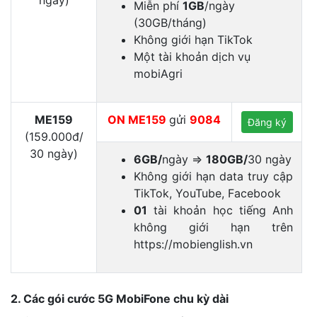
ngày)
Miễn phí
1GB
/ngày
(30GB/tháng)
Không giới hạn TikTok
Một tài khoản dịch vụ
mobiAgri
ME159
ON ME159
gửi
9084
Đăng ký
(159.000đ/
30 ngày)
6GB/
ngày ⇒
180GB/
30 ngày
Không giới hạn data truy cập
TikTok, YouTube, Facebook
01
tài khoản học tiếng Anh
không giới hạn trên
https://mobienglish.vn
2. Các gói cước 5G MobiFone chu kỳ dài