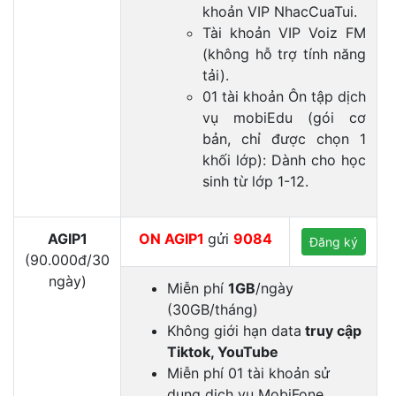
khoản VIP NhacCuaTui.
Tài khoản VIP Voiz FM
(không hỗ trợ tính năng
tải).
01 tài khoản Ôn tập dịch
vụ mobiEdu (gói cơ
bản, chỉ được chọn 1
khối lớp): Dành cho học
sinh từ lớp 1-12.
AGIP1
ON AGIP1
gửi
9084
Đăng ký
(90.000đ/30
ngày)
Miễn phí
1GB
/ngày
(30GB/tháng)
Không giới hạn data
truy cập
Tiktok, YouTube
Miễn phí 01 tài khoản sử
dụng dịch vụ MobiFone