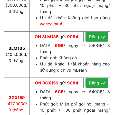
(300.000đ/
10 phút + 30 phút ngoại mạng/
3 tháng)
tháng
Ưu đãi khác: Không giới hạn dùng
Nhaccuatui
ON
3LM135
gửi
9084
Đăng ký
DATA:
6GB
/ ngày ⇒ 540GB/ 3
3LM135
tháng
(405.000đ/
Phút gọi: Không có
3 tháng)
Ưu đãi khác: 1 tài khoản nâng cao
sử dụng dịch vụ mLearn
ON
3GX159
gửi
9084
Đăng ký
DATA:
6GB
/ ngày ⇒ 540GB/ 3
3GX159
tháng
(477.000đ/
Phút gọi: Miễn phí gọi nội mạng <
3 tháng)
10 phút + 100 phút ngoại mạng/