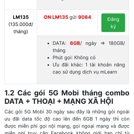
LM135
ON
LM135
gửi
9084
Đăng
(135.000đ/
ký
tháng)
DATA:
6GB
/ ngày ⇒ 180GB/
tháng
Phút gọi: Không có
Ưu đãi khác: 1 tài khoản nâng
cao sử dụng dịch vụ mLearn
1.2 Các gói 5G Mobi tháng combo
DATA + THOẠI + MẠNG XÃ HỘI
Các gói 5G Mobi 30 ngày sau đây là những gói ngoài
ưu đãi data tốc độ cao lên đến 6GB 1 ngày thì còn
được miễn phí gọi nội mạng, gọi ngoại mạng và được
miễn phí truy cập Facebook không giới hạn chỉ từ