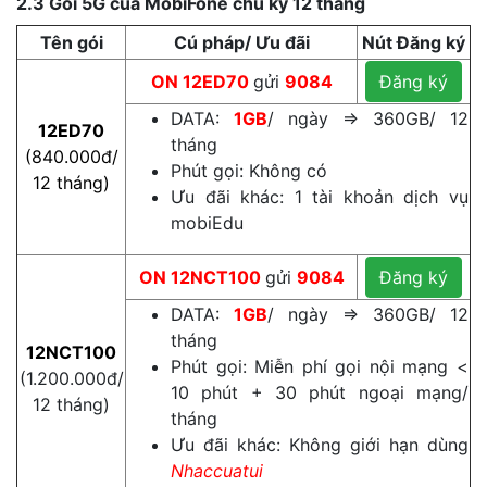
2.3 Gói 5G của MobiFone chu kỳ 12 tháng
Tên gói
Cú pháp/ Ưu đãi
Nút Đăng ký
ON
12ED70
gửi
9084
Đăng ký
DATA:
1GB
/ ngày ⇒ 360GB/ 12
12ED70
tháng
(840.000đ/
Phút gọi: Không có
12 tháng)
Ưu đãi khác: 1 tài khoản dịch vụ
mobiEdu
ON
12NCT100
gửi
9084
Đăng ký
DATA:
1GB
/ ngày ⇒ 360GB/ 12
tháng
12NCT100
Phút gọi: Miễn phí gọi nội mạng <
(1.200.000đ/
10 phút + 30 phút ngoại mạng/
12 tháng)
tháng
Ưu đãi khác: Không giới hạn dùng
Nhaccuatui