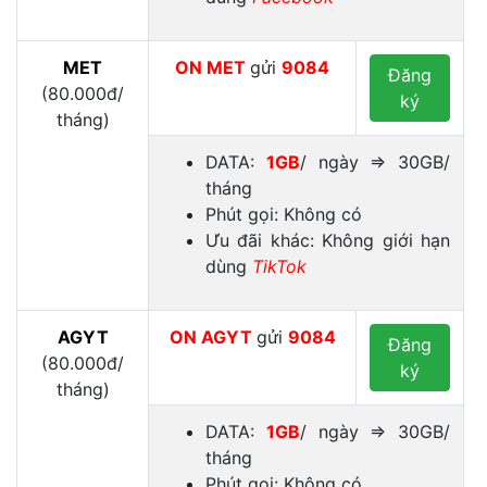
MET
ON
MET
gửi
9084
Đăng
(80.000đ/
ký
tháng)
DATA:
1GB
/ ngày ⇒ 30GB/
tháng
Phút gọi: Không có
Ưu đãi khác: Không giới hạn
dùng
TikTok
AGYT
ON
AGYT
gửi
9084
Đăng
(80.000đ/
ký
tháng)
DATA:
1GB
/ ngày ⇒ 30GB/
tháng
Phút gọi: Không có