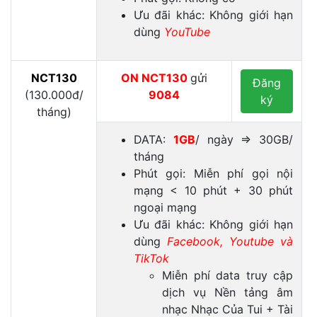
Ưu đãi khác: Không giới hạn
dùng
YouTube
NCT130
ON
NCT130
gửi
Đăng
(130.000đ/
9084
ký
tháng)
DATA:
1GB
/ ngày ⇒ 30GB/
tháng
Phút gọi: Miễn phí gọi nội
mạng < 10 phút + 30 phút
ngoại mạng
Ưu đãi khác: Không giới hạn
dùng
Facebook, Youtube và
TikTok
Miễn phí data truy cập
dịch vụ Nền tảng âm
nhạc Nhạc Của Tui + Tài