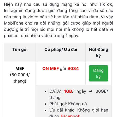
Hiện nay nhu cầu sử dụng mạng xã hội như TikTok,
Instagram đang được giới đang tăng cao vì đa số các
nền tảng là video nên sẽ hao tốn rất nhiều data. Vì vậy
MobiFone cho ra đời những gói cước giúp mọi người
được giải trí mọi lúc mọi nơi mà không lo hết data vì
phải coi quá nhiều video trong 1 ngày.
Tên gói
Cú pháp/ Ưu đãi
Nút Đăng
ký
MEF
ON
MEF
gửi
9084
Đăng
(80.000đ/
ký
tháng)
DATA:
1GB
/ ngày ⇒ 30GB/
tháng
Phút gọi: Không có
Ưu đãi khác: Không giới hạn
dùng
Facebook