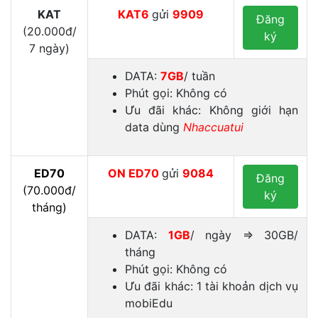
KAT
KAT6
gửi
9909
Đăng
(20.000đ/
ký
7 ngày)
DATA:
7GB
/ tuần
Phút gọi: Không có
Ưu đãi khác: Không giới hạn
data dùng
Nhaccuatui
ED70
ON
ED70
gửi
9084
Đăng
(70.000đ/
ký
tháng)
DATA:
1GB
/ ngày ⇒ 30GB/
tháng
Phút gọi: Không có
Ưu đãi khác: 1 tài khoản dịch vụ
mobiEdu