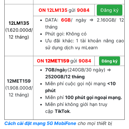
ON
12LM135
gửi
9084
Đăng ký
DATA:
6GB
/ ngày ⇒ 2.160GB/ 12
12LM135
tháng
(1.620.000đ/
Phút gọi: Không có
12 tháng)
Ưu đãi khác: 1 tài khoản nâng cao
sử dụng dịch vụ mLearn
ON
12MET159
gửi
9084
Đăng ký
7GB/ngà
y(240GB/30 ngày) =>
2520GB/12 tháng
12MET159
Miễn phí cuộc gọi nội mạng
<10
(1.908.000đ/
phút
12 tháng)
Miễn phí
100 phút gọi ngoại mạng.
Miễn phí không giới hạn truy
cập
TikTok
.
Cách cài đặt mạng 5G MobiFone
cho mọi thiết bị