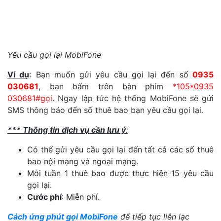
Yêu cầu gọi lại MobiFone
Ví dụ
: Bạn muốn gửi yêu cầu gọi lại đến số
0935
030681
, bạn bấm trên bàn phím
*105*0935
030681#gọi
. Ngay lập tức hệ thống MobiFone sẽ gửi
SMS thông báo đến số thuê bao bạn yêu cầu gọi lại.
*** Thông tin dịch vụ cần lưu ý
:
Có thể gửi yêu cầu gọi lại đến tất cả các số thuê
bao nội mạng và ngoại mạng.
Mỗi tuần 1 thuê bao được thực hiện 15 yêu cầu
gọi lại.
Cước phí
: Miễn phí.
Cách ứng phút gọi MobiFone
để tiếp tục liên lạc