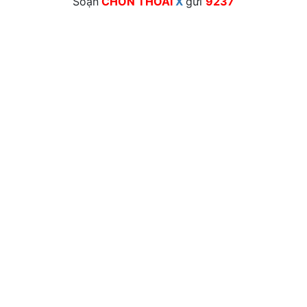
Soạn
CHON THOAI
X
gửi
9237