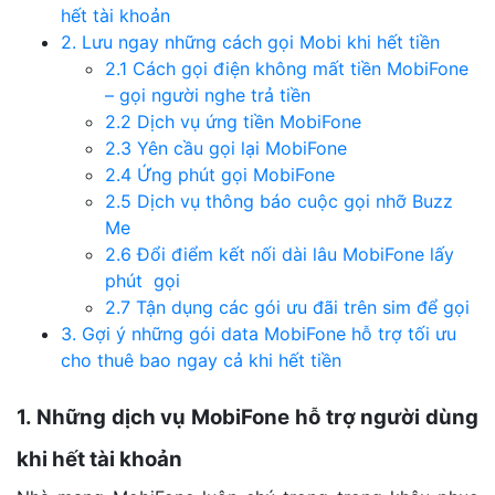
hết tài khoản
2. Lưu ngay những cách gọi Mobi khi hết tiền
2.1 Cách gọi điện không mất tiền MobiFone
– gọi người nghe trả tiền
2.2 Dịch vụ ứng tiền MobiFone
2.3 Yên cầu gọi lại MobiFone
2.4 Ứng phút gọi MobiFone
2.5 Dịch vụ thông báo cuộc gọi nhỡ Buzz
Me
2.6 Đổi điểm kết nối dài lâu MobiFone lấy
phút gọi
2.7 Tận dụng các gói ưu đãi trên sim để gọi
3. Gợi ý những gói data MobiFone hỗ trợ tối ưu
cho thuê bao ngay cả khi hết tiền
1. Những dịch vụ MobiFone hỗ trợ người dùng
khi hết tài khoản