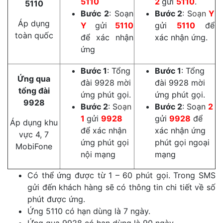
5110
2
gửi
5110
.
5110
Bước 2
: Soạn
Bước 2
: S
oạn
Y
Áp dụng
Y
gửi
5110
gửi
5110
để
toàn quốc
để xác nhận
xác nhận ứng.
ứng
Bước 1
: Tổng
Bước 1
: Tổng
Ứng qua
đài 9928 mời
đài 9928 mời
tổng đài
ứng phút gọi.
ứng phút gọi.
9928
Bước 2
: S
oạn
Bước 2
: Soạn
2
1
gửi
9928
gửi
9928
để
Áp dụng khu
để xác nhận
xác nhận ứng
vực 4, 7
ứng phút gọi
phút gọi ngoại
MobiFone
nội mạng
mạng
Có thể ứng được từ 1 – 60 phút gọi. Trong SMS
gửi đến khách hàng sẽ có thông tin chi tiết về số
phút được ứng.
Ứng 5110 có hạn dùng là 7 ngày.