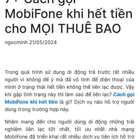
MobiFone khi hết tiền
cho MỌI THUÊ BAO
ngocminh
21/05/2024
Trong quá trình sử dụng di động trả trước rất nhiều
người vì không để ý mà đã vô tình để điện thoại của
mình ở trạng thái hết tiền không thể liên lạc được. Vậy
khi gặp tình trạng này thì làm sao để liên lạc?
Cách gọi
MobiFone khi hết tiền
là gì? Dịch vụ nào hỗ trợ người
dùng trong trường hợp này.
Nhằm mang đến cho người dùng di động những trải
nghiệm liên lạc tốt nhất, tối ưu nhất nhà mạng
MobiFone đã triển khai rất nhiều dịch vụ tiện ích hỗ trợ