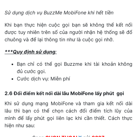
Sử dụng dịch vụ BuzzMe MobiFone khi hết tiền
Khi bạn thực hiện cuộc gọi bạn sẽ không thể kết nối
được tuy nhiên trên số của người nhận hệ thống sẽ đổ
chuông và để lại thông tin như là cuộc gọi nhỡ.
***Quy định sử dụng
:
Bạn chỉ có thể gọi Buzzme khi tài khoản không
đủ cước gọi.
Cước dịch vụ: Miễn phí
2.6 Đổi điểm kết nối dài lâu MobiFone lấy phút gọi
Khi sử dụng mạng MobiFone và tham gia kết nối dài
lâu thì bạn có thể chọn cách đổi điểm tích lũy của
mình để lấy phút gọi liên lạc khi cần thiết. Cách thực
hiện như sau: