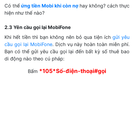
Có thể
ứng tiền Mobi khi còn nợ
hay không? cách thực
hiện như thế nào?
2.3 Yên cầu gọi lại MobiFone
Khi hết tiền thì bạn không nên bỏ qua tiện ích
gửi yêu
cầu gọi lại MobiFone
. Dịch vụ này hoàn toàn miễn phí.
Bạn có thể gửi yêu cầu gọi lại đến bất kỳ số thuê bao
di động nào theo cú pháp:
*105*Số-điện-thoại#gọi
Bấm