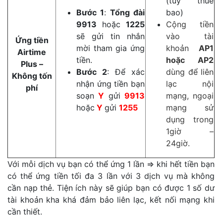
(tùy thuê
Bước 1
:
Tổng đài
bao)
9913
hoặc
1225
Cộng tiền
sẽ gửi tin nhắn
vào tài
Ứng tiền
mời tham gia ứng
khoản
AP1
Airtime
tiền.
hoặc AP2
Plus –
Bước 2
: Để xác
dùng để liên
Không tốn
nhận ứng tiền bạn
lạc nội
phí
soạn
Y
gửi
9913
mạng, ngoại
hoặc
Y
gửi
1255
mạng sử
dụng trong
1giờ –
24giờ.
Với mỗi dịch vụ bạn có thể ứng 1 lần ⇒ khi hết tiền bạn
có thể ứng tiền tối đa 3 lần với 3 dịch vụ mà không
cần nạp thẻ. Tiện ích này sẽ giúp bạn có được 1 số dư
tài khoản kha khá đảm bảo liên lạc, kết nối mạng khi
cần thiết.