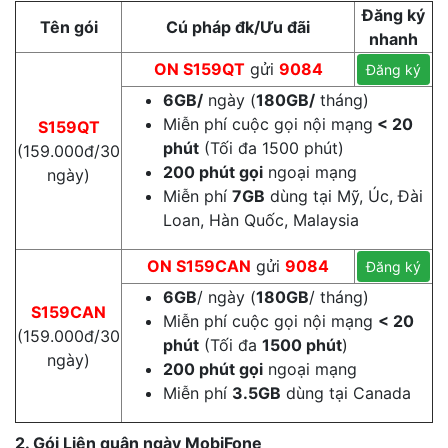
Đăng ký
Tên gói
Cú pháp đk/Ưu đãi
nhanh
ON S159QT
gửi
9084
Đăng ký
6GB/
ngày (
180GB/
tháng)
Miễn phí cuộc gọi nội mạng
< 20
S159QT
phút
(Tối đa 1500 phút)
(159.000đ/30
200 phút gọi
ngoại mạng
ngày)
Miễn phí
7GB
dùng tại Mỹ, Úc, Đài
Loan, Hàn Quốc, Malaysia
ON S159CAN
gửi
9084
Đăng ký
6GB
/ ngày (
180GB
/ tháng)
S159CAN
Miễn phí cuộc gọi nội mạng
< 20
(159.000đ/30
phút
(Tối đa
1500 phút
)
ngày)
200 phút gọi
ngoại mạng
Miễn phí
3.5GB
dùng tại Canada
2. Gói Liên quân ngày MobiFone