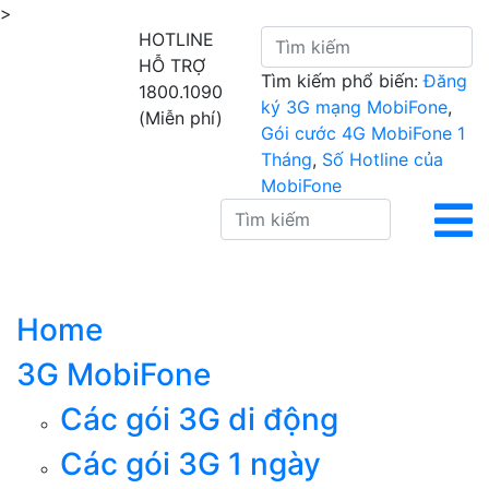
>
HOTLINE
HỖ TRỢ
Tìm kiếm phổ biến:
Đăng
1800.1090
ký 3G mạng MobiFone
,
(Miễn phí)
Gói cước 4G MobiFone 1
Tháng
,
Số Hotline của
MobiFone
Home
3G MobiFone
Các gói 3G di động
Các gói 3G 1 ngày