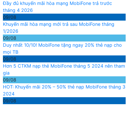
Đầy đủ khuyến mãi hòa mạng MobiFone trả trước
tháng 4 2026
09/08
Khuyến mãi hòa mạng mới trả sau MobiFone tháng
1/2026
09/08
Duy nhất 10/10! MobiFone tặng ngay 20% thẻ nạp cho
mọi TB
09/08
Hơn 5 CTKM nạp thẻ MobiFone tháng 5 2024 nên tham
gia
09/08
HOT: Khuyến mãi 20% – 50% thẻ nạp MobiFone tháng 3
2024
09/08