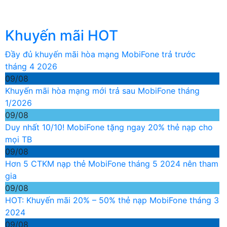
Khuyến mãi HOT
Đầy đủ khuyến mãi hòa mạng MobiFone trả trước
tháng 4 2026
09/08
Khuyến mãi hòa mạng mới trả sau MobiFone tháng
1/2026
09/08
Duy nhất 10/10! MobiFone tặng ngay 20% thẻ nạp cho
mọi TB
09/08
Hơn 5 CTKM nạp thẻ MobiFone tháng 5 2024 nên tham
gia
09/08
HOT: Khuyến mãi 20% – 50% thẻ nạp MobiFone tháng 3
2024
09/08