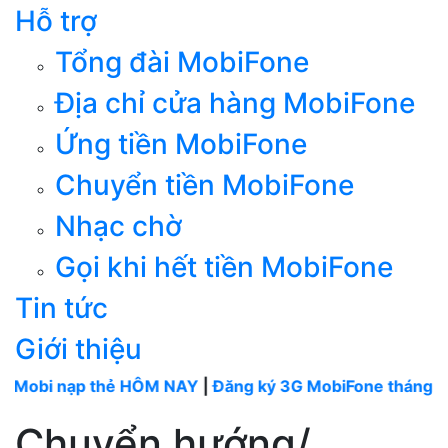
Hỗ trợ
Tổng đài MobiFone
Địa chỉ cửa hàng MobiFone
Ứng tiền MobiFone
Chuyển tiền MobiFone
Nhạc chờ
Gọi khi hết tiền MobiFone
Tin tức
Giới thiệu
ạp thẻ HÔM NAY
|
Đăng ký 3G MobiFone tháng
----
MobiFo
Chuyển hướng/