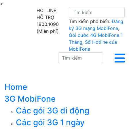
>
HOTLINE
HỖ TRỢ
Tìm kiếm phổ biến:
Đăng
1800.1090
ký 3G mạng MobiFone
,
(Miễn phí)
Gói cước 4G MobiFone 1
Tháng
,
Số Hotline của
MobiFone
Home
3G MobiFone
Các gói 3G di động
Các gói 3G 1 ngày