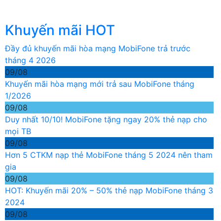
Khuyến mãi HOT
Đầy đủ khuyến mãi hòa mạng MobiFone trả trước
tháng 4 2026
09/08
Khuyến mãi hòa mạng mới trả sau MobiFone tháng
1/2026
09/08
Duy nhất 10/10! MobiFone tặng ngay 20% thẻ nạp cho
mọi TB
09/08
Hơn 5 CTKM nạp thẻ MobiFone tháng 5 2024 nên tham
gia
09/08
HOT: Khuyến mãi 20% – 50% thẻ nạp MobiFone tháng 3
2024
09/08