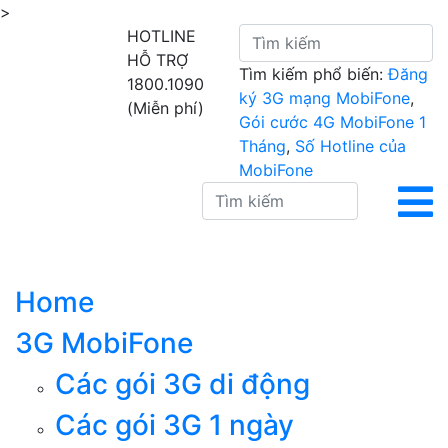
>
HOTLINE
HỖ TRỢ
Tìm kiếm phổ biến:
Đăng
1800.1090
ký 3G mạng MobiFone
,
(Miễn phí)
Gói cước 4G MobiFone 1
Tháng
,
Số Hotline của
MobiFone
Home
3G MobiFone
Các gói 3G di động
Các gói 3G 1 ngày