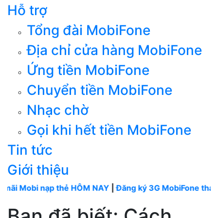
Hỗ trợ
Tổng đài MobiFone
Địa chỉ cửa hàng MobiFone
Ứng tiền MobiFone
Chuyển tiền MobiFone
Nhạc chờ
Gọi khi hết tiền MobiFone
Tin tức
Giới thiệu
i nạp thẻ HÔM NAY
|
Đăng ký 3G MobiFone tháng
----
Mo
Bạn đã biết: Cách