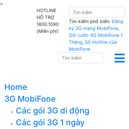
>
HOTLINE
HỖ TRỢ
Tìm kiếm phổ biến:
Đăng
1800.1090
ký 3G mạng MobiFone
,
(Miễn phí)
Gói cước 4G MobiFone 1
Tháng
,
Số Hotline của
MobiFone
Home
3G MobiFone
Các gói 3G di động
Các gói 3G 1 ngày