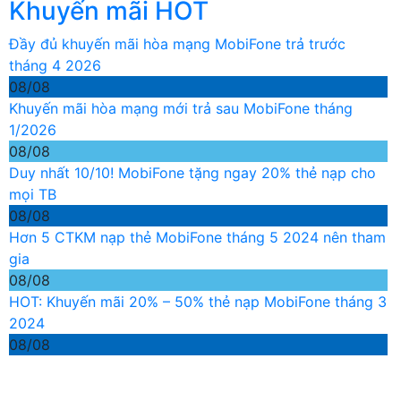
Khuyến mãi HOT
Đầy đủ khuyến mãi hòa mạng MobiFone trả trước
tháng 4 2026
08/08
Khuyến mãi hòa mạng mới trả sau MobiFone tháng
1/2026
08/08
Duy nhất 10/10! MobiFone tặng ngay 20% thẻ nạp cho
mọi TB
08/08
Hơn 5 CTKM nạp thẻ MobiFone tháng 5 2024 nên tham
gia
08/08
HOT: Khuyến mãi 20% – 50% thẻ nạp MobiFone tháng 3
2024
08/08