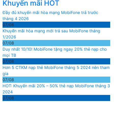
Khuyến mãi HOT
Đầy đủ khuyến mãi hòa mạng MobiFone trả trước
tháng 4 2026
07/08
Khuyến mãi hòa mạng mới trả sau MobiFone tháng
1/2026
07/08
Duy nhất 10/10! MobiFone tặng ngay 20% thẻ nạp cho
mọi TB
07/08
Hơn 5 CTKM nạp thẻ MobiFone tháng 5 2024 nên tham
gia
07/08
HOT: Khuyến mãi 20% – 50% thẻ nạp MobiFone tháng 3
2024
07/08