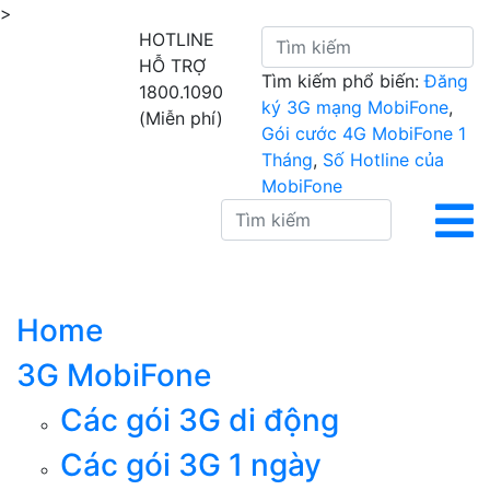
>
HOTLINE
HỖ TRỢ
Tìm kiếm phổ biến:
Đăng
1800.1090
ký 3G mạng MobiFone
,
(Miễn phí)
Gói cước 4G MobiFone 1
Tháng
,
Số Hotline của
MobiFone
Home
3G MobiFone
Các gói 3G di động
Các gói 3G 1 ngày