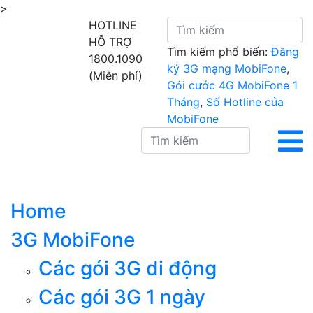
>
HOTLINE
HỖ TRỢ
Tìm kiếm phổ biến:
Đăng
1800.1090
ký 3G mạng MobiFone
,
(Miễn phí)
Gói cước 4G MobiFone 1
Tháng
,
Số Hotline của
MobiFone
Home
3G MobiFone
Các gói 3G di động
Các gói 3G 1 ngày