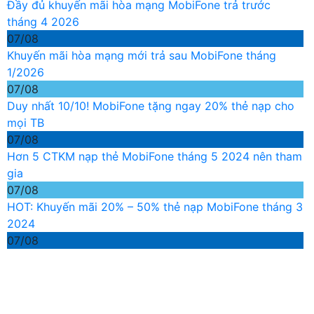
Đầy đủ khuyến mãi hòa mạng MobiFone trả trước
tháng 4 2026
07/08
Khuyến mãi hòa mạng mới trả sau MobiFone tháng
1/2026
07/08
Duy nhất 10/10! MobiFone tặng ngay 20% thẻ nạp cho
mọi TB
07/08
Hơn 5 CTKM nạp thẻ MobiFone tháng 5 2024 nên tham
gia
07/08
HOT: Khuyến mãi 20% – 50% thẻ nạp MobiFone tháng 3
2024
07/08