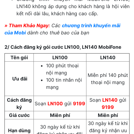
LN140 không áp dụng cho khách hàng là hội viên
kết nối dài lâu, khách hàng cao cấp.
» Tham Khảo Ngay:
Các
chương trình khuyến mãi
của Mobi
dành cho thuê bao của bạn
2/ Cách đăng ký gói cước LN100, LN140 MobiFone
Tên gói
LN100
LN140
100 phút thoại
nội mạng
Miễn phí 140 phút
Ưu đãi
100 tin nhắn nội
thoại nội mạng
mạng
Cách đăng
Soạn
LN140
gửi
Soạn
LN100
gửi
9199
ký
9199
Giá cước
Miễn phí
Miễn phí
30 ngày kể từ khi
30 ngày kể từ khi
Hạn dùng
đăng ký nhận ưu