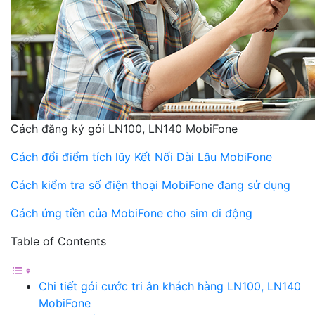
Cách đăng ký gói LN100, LN140 MobiFone
Cách đổi điểm tích lũy Kết Nối Dài Lâu MobiFone
Cách kiểm tra số điện thoại MobiFone đang sử dụng
Cách ứng tiền của MobiFone cho sim di động
Table of Contents
Chi tiết gói cước tri ân khách hàng LN100, LN140
MobiFone