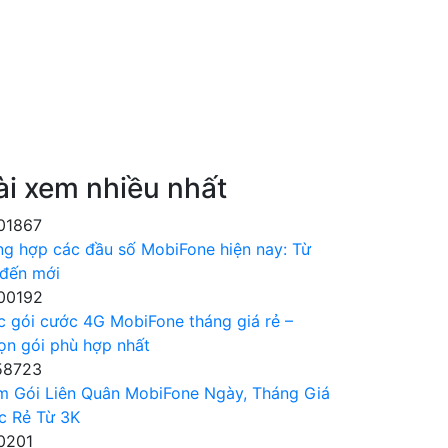
ài xem nhiều nhất
01867
ng hợp các đầu số MobiFone hiện nay: Từ
 đến mới
00192
c gói cước 4G MobiFone tháng giá rẻ –
ọn gói phù hợp nhất
58723
m Gói Liên Quân MobiFone Ngày, Tháng Giá
c Rẻ Từ 3K
0201