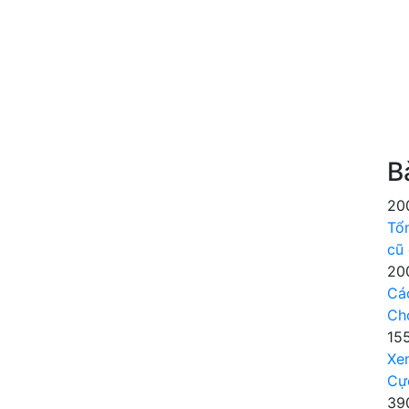
B
20
Tổ
cũ
20
Cá
Ch
15
Xe
Cự
39