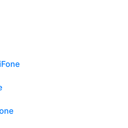
iFone
e
Fone