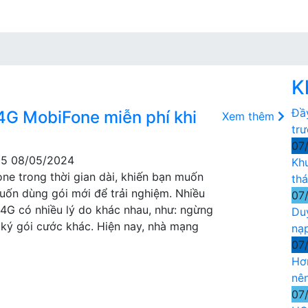
K
Đầ
 4G MobiFone miễn phí khi
Xem thêm
tr
07
05 08/05/2024
Kh
e trong thời gian dài, khiến bạn muốn
th
muốn dùng gói mới để trải nghiệm. Nhiều
07
4G có nhiều lý do khác nhau, như: ngừng
Du
ký gói cước khác. Hiện nay, nhà mạng
nạ
07
Hơ
nê
07