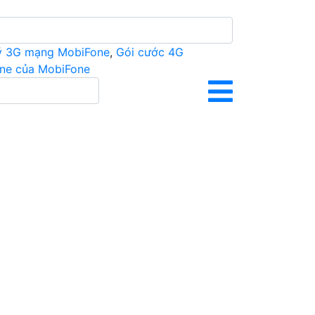
ý 3G mạng MobiFone
,
Gói cước 4G
ine của MobiFone