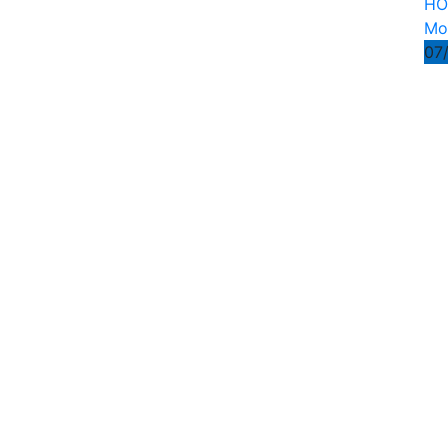
HO
Mo
07