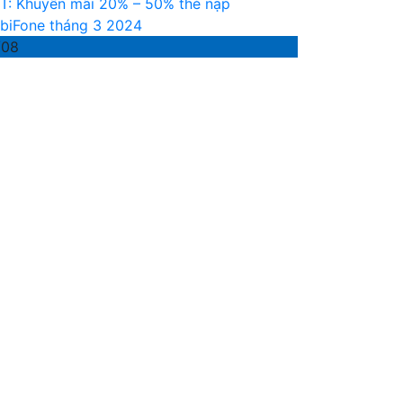
T: Khuyến mãi 20% – 50% thẻ nạp
biFone tháng 3 2024
/08