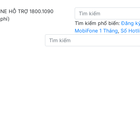
INE HỖ TRỢ
1800.1090
 phí)
Tìm kiếm phổ biến:
Đăng k
MobiFone 1 Tháng
,
Số Hotl