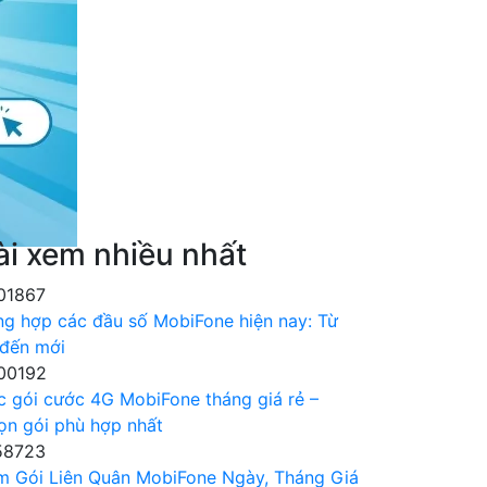
ài xem nhiều nhất
01867
ng hợp các đầu số MobiFone hiện nay: Từ
 đến mới
00192
c gói cước 4G MobiFone tháng giá rẻ –
ọn gói phù hợp nhất
58723
m Gói Liên Quân MobiFone Ngày, Tháng Giá