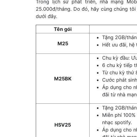
Trong lịch sử phát triển, nhà mạng Mo
25.000đ/tháng. Do đó, hãy cùng chúng tôi
dưới đây.
Tên gói
Tặng 2GB/thá
M25
Hết ưu đãi, hệ 
Chu kỳ đầu: Ư
6 chu kỳ tiếp 
Từ chu kỳ thứ 
M25BK
Cước phát sin
Áp dụng cho n
đãi từ nhà mạn
Tặng 2GB/thá
Miễn phí 100% 
nhạc spotify.
HSV25
Áp dụng cho n
đãi từ nhà mạn