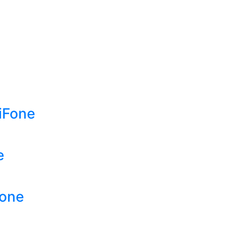
iFone
e
Fone