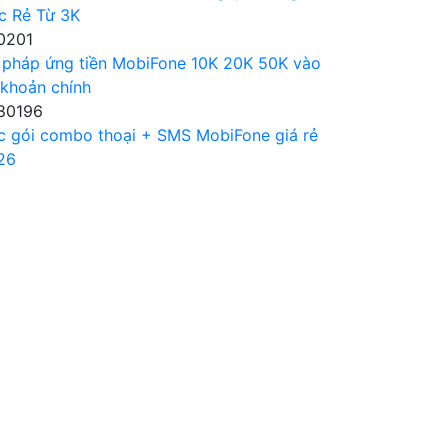
c Rẻ Từ 3K
0201
 pháp ứng tiền MobiFone 10K 20K 50K vào
 khoản chính
80196
c gói combo thoại + SMS MobiFone giá rẻ
26