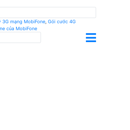
ý 3G mạng MobiFone
,
Gói cước 4G
ine của MobiFone