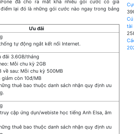
biFone đã cho ra mắt khá nhiều gói cước có giá
Cự
 điểm lại đó là những gói cước nào ngay trong bảng
39
Cú
tài
Ưu đãi
25
ng
Cá
thống tự động ngắt kết nối Internet.
20
u đãi 3.6GB/tháng
theo: Mỗi chu kỳ 2GB
8 về sau: Mỗi chu kỳ 500MB
h giảm còn 10đ/MB
hững thuê bao thuộc danh sách nhận quy định ưu
g.
ng
truy cập ứng dụn/webiste học tiếng Anh Elsa, âm
hững thuê bao thuộc danh sách nhận quy định ưu
g.