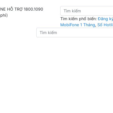
INE HỖ TRỢ
1800.1090
 phí)
Tìm kiếm phổ biến:
Đăng k
MobiFone 1 Tháng
,
Số Hotl