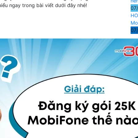
nê
iểu ngay trong bài viết dưới đây nhé!
07
HO
Mo
07