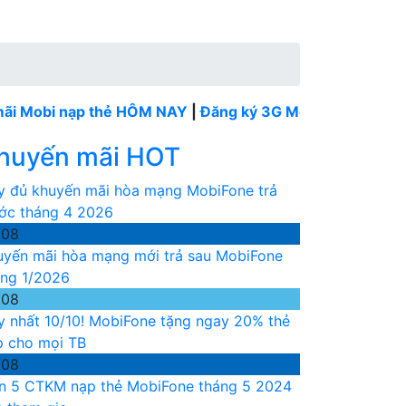
nạp thẻ HÔM NAY
|
Đăng ký 3G MobiFone tháng
----
MobiF
huyến mãi HOT
y đủ khuyến mãi hòa mạng MobiFone trả
ước tháng 4 2026
/08
uyến mãi hòa mạng mới trả sau MobiFone
áng 1/2026
/08
y nhất 10/10! MobiFone tặng ngay 20% thẻ
p cho mọi TB
/08
n 5 CTKM nạp thẻ MobiFone tháng 5 2024