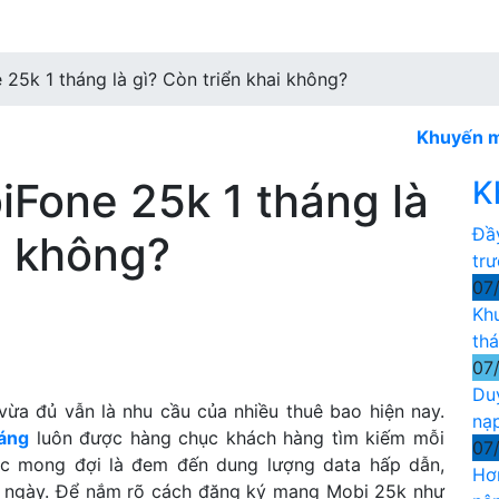
25k 1 tháng là gì? Còn triển khai không?
Khuyến mãi Mobi 
Fone 25k 1 tháng là
K
Đầ
i không?
tr
07
Kh
th
07
Du
vừa đủ vẫn là nhu cầu của nhiều thuê bao hiện nay.
nạ
háng
luôn được hàng chục khách hàng tìm kiếm mỗi
07
ược mong đợi là đem đến dung lượng data hấp dẫn,
Hơ
ỗi ngày. Để nắm rõ cách đăng ký mạng Mobi 25k như