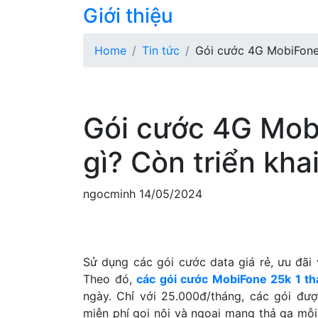
Giới thiệu
Home
Tin tức
Gói cước 4G MobiFone 
Gói cước 4G Mobi
gì? Còn triển kha
ngocminh
14/05/2024
Sử dụng các gói cước data giá rẻ, ưu đãi 
Theo đó,
các gói cước MobiFone 25k 1 t
ngày. Chỉ với 25.000đ/tháng, các gói đ
miễn phí gọi nội và ngoại mạng thả ga m