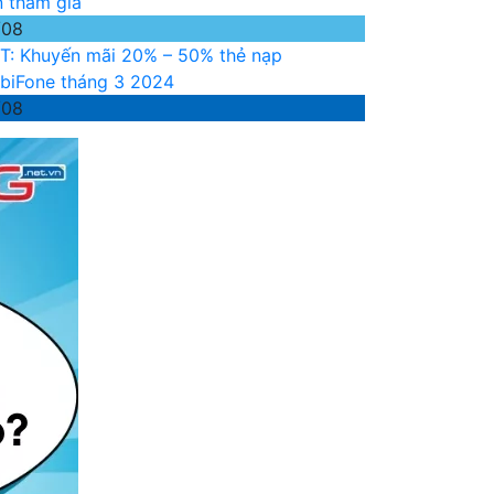
n tham gia
/08
T: Khuyến mãi 20% – 50% thẻ nạp
biFone tháng 3 2024
/08