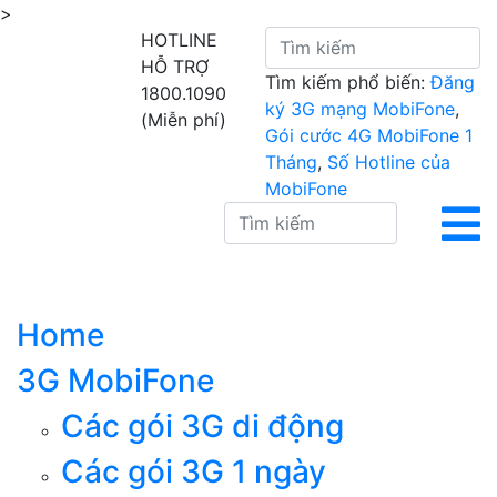
>
HOTLINE
HỖ TRỢ
Tìm kiếm phổ biến:
Đăng
1800.1090
ký 3G mạng MobiFone
,
(Miễn phí)
Gói cước 4G MobiFone 1
Tháng
,
Số Hotline của
MobiFone
Home
3G MobiFone
Các gói 3G di động
Các gói 3G 1 ngày