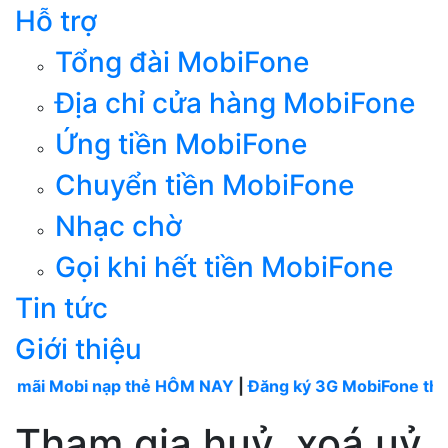
Hỗ trợ
Tổng đài MobiFone
Địa chỉ cửa hàng MobiFone
Ứng tiền MobiFone
Chuyển tiền MobiFone
Nhạc chờ
Gọi khi hết tiền MobiFone
Tin tức
Giới thiệu
obi nạp thẻ HÔM NAY
|
Đăng ký 3G MobiFone tháng
----
M
Tham gia huỷ, xoá uỷ