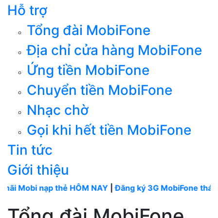
Hỗ trợ
Tổng đài MobiFone
Địa chỉ cửa hàng MobiFone
Ứng tiền MobiFone
Chuyển tiền MobiFone
Nhạc chờ
Gọi khi hết tiền MobiFone
Tin tức
Giới thiệu
i nạp thẻ HÔM NAY
|
Đăng ký 3G MobiFone tháng
----
Mo
Tổng đài MobiFone