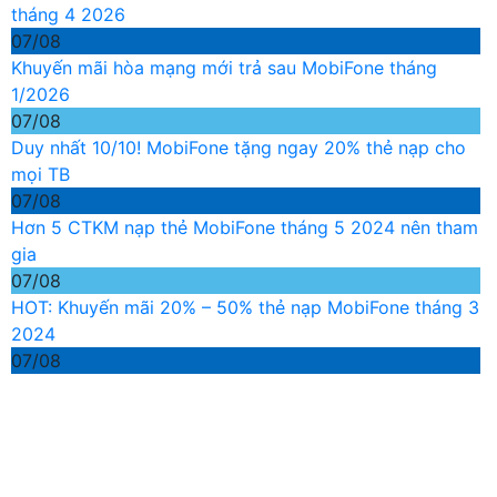
tháng 4 2026
07/08
Khuyến mãi hòa mạng mới trả sau MobiFone tháng
1/2026
07/08
Duy nhất 10/10! MobiFone tặng ngay 20% thẻ nạp cho
mọi TB
07/08
Hơn 5 CTKM nạp thẻ MobiFone tháng 5 2024 nên tham
gia
07/08
HOT: Khuyến mãi 20% – 50% thẻ nạp MobiFone tháng 3
2024
07/08