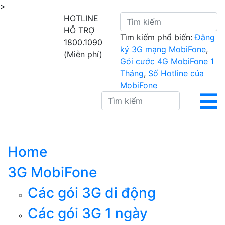
>
HOTLINE
HỖ TRỢ
Tìm kiếm phổ biến:
Đăng
1800.1090
ký 3G mạng MobiFone
,
(Miễn phí)
Gói cước 4G MobiFone 1
Tháng
,
Số Hotline của
MobiFone
Home
3G MobiFone
Các gói 3G di động
Các gói 3G 1 ngày