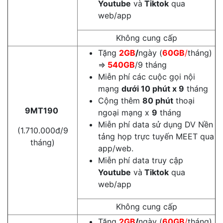
Youtube
và
Tiktok
qua
web/app
Không cung cấp
Tặng
2GB
/
ngày (
60GB
/
tháng)
⇒
540GB
/9 tháng
Miễn phí các cuộc gọi nội
mạng
dưới 10 phút x 9
tháng
Cộng thêm
80 phút
thoại
9MT190
ngoại mạng x
9
tháng
Miễn phí data sử dụng DV Nền
(1.710.000đ/9
tảng họp trực tuyến MEET qua
tháng)
app/web.
Miễn phí data truy cập
Youtube
và
Tiktok
qua
web/app
Không cung cấp
Tặng
2GB
/
ngày (
60GB
/
tháng)