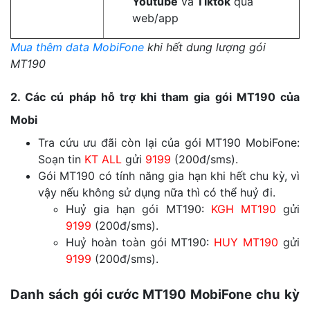
Youtube
và
Tiktok
qua
web/app
Mua thêm data MobiFone
khi hết dung lượng gói
MT190
2. Các cú pháp hỗ trợ khi tham gia gói MT190 của
Mobi
Tra cứu ưu đãi còn lại của gói MT190 MobiFone:
Soạn tin
KT ALL
gửi
9199
(200đ/sms).
Gói MT190 có tính năng gia hạn khi hết chu kỳ, vì
vậy nếu không sử dụng nữa thì có thể huỷ đi.
Huỷ gia hạn gói MT190:
KGH MT190
gửi
9199
(200đ/sms).
Huỷ hoàn toàn gói MT190:
HUY MT190
gửi
9199
(200đ/sms).
Danh sách gói cước MT190 MobiFone chu kỳ