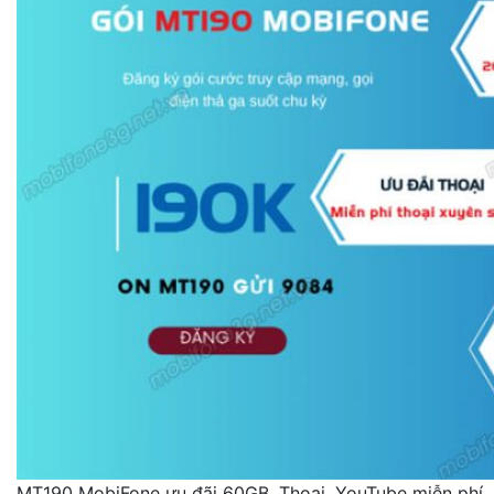
MT190 MobiFone ưu đãi 60GB, Thoại, YouTube miễn phí