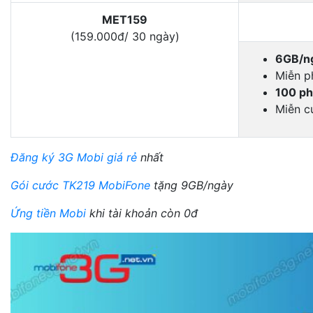
MET159
(159.000đ/ 30 ngày)
6GB/ng
Miễn p
100 ph
Miễn c
Đăng ký 3G Mobi giá rẻ
nhất
Gói cước TK219 MobiFone
tặng 9GB/ngày
Ứng tiền Mobi
khi tài khoản còn 0đ