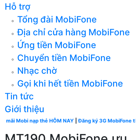
Hỗ trợ
Tổng đài MobiFone
Địa chỉ cửa hàng MobiFone
Ứng tiền MobiFone
Chuyển tiền MobiFone
Nhạc chờ
Gọi khi hết tiền MobiFone
Tin tức
Giới thiệu
obi nạp thẻ HÔM NAY
|
Đăng ký 3G MobiFone tháng
----
M
MT190 MobiFone ưu