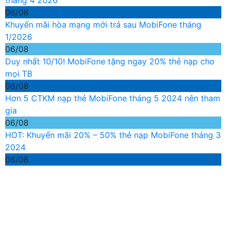
tháng 4 2026
06/08
Khuyến mãi hòa mạng mới trả sau MobiFone tháng
1/2026
06/08
Duy nhất 10/10! MobiFone tặng ngay 20% thẻ nạp cho
mọi TB
06/08
Hơn 5 CTKM nạp thẻ MobiFone tháng 5 2024 nên tham
gia
06/08
HOT: Khuyến mãi 20% – 50% thẻ nạp MobiFone tháng 3
2024
06/08