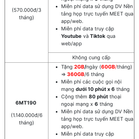
Miễn phí data sử dụng DV Nền
(570.000đ/3
tảng họp trực tuyến MEET qua
tháng)
app/web.
Miễn phí data truy cập
Youtube
và
Tiktok
qua
web/app
Không cung cấp
Tặng
2GB
/
ngày (
60GB
/
tháng)
⇒
360GB
/6 tháng
Miễn phí các cuộc gọi nội
mạng
dưới 10 phút x 6
tháng
Cộng thêm
80 phút
thoại
6MT190
ngoại mạng x
6
tháng
Miễn phí data sử dụng DV Nền
(1.140.000đ/6
tảng họp trực tuyến MEET qua
tháng)
app/web.
Miễn phí data truy cập