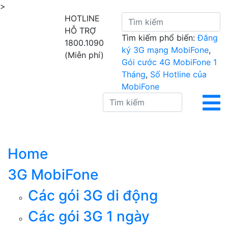
>
HOTLINE
HỖ TRỢ
Tìm kiếm phổ biến:
Đăng
1800.1090
ký 3G mạng MobiFone
,
(Miễn phí)
Gói cước 4G MobiFone 1
Tháng
,
Số Hotline của
MobiFone
Home
3G MobiFone
Các gói 3G di động
Các gói 3G 1 ngày