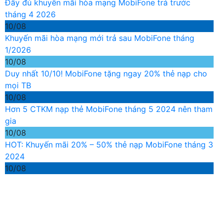
Đầy đủ khuyến mãi hòa mạng MobiFone trả trước
tháng 4 2026
10/08
Khuyến mãi hòa mạng mới trả sau MobiFone tháng
1/2026
10/08
Duy nhất 10/10! MobiFone tặng ngay 20% thẻ nạp cho
mọi TB
10/08
Hơn 5 CTKM nạp thẻ MobiFone tháng 5 2024 nên tham
gia
10/08
HOT: Khuyến mãi 20% – 50% thẻ nạp MobiFone tháng 3
2024
10/08