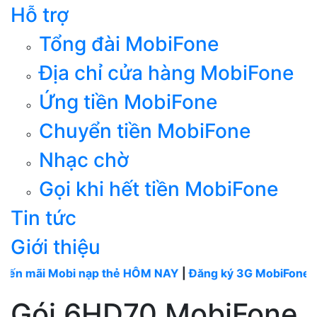
Hỗ trợ
Tổng đài MobiFone
Địa chỉ cửa hàng MobiFone
Ứng tiền MobiFone
Chuyển tiền MobiFone
Nhạc chờ
Gọi khi hết tiền MobiFone
Tin tức
Giới thiệu
 Mobi nạp thẻ HÔM NAY
|
Đăng ký 3G MobiFone tháng
--
Gói 6HD70 MobiFone