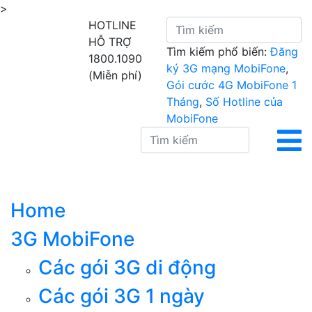
>
HOTLINE
HỖ TRỢ
Tìm kiếm phổ biến:
Đăng
1800.1090
ký 3G mạng MobiFone
,
(Miễn phí)
Gói cước 4G MobiFone 1
Tháng
,
Số Hotline của
MobiFone
Home
3G MobiFone
Các gói 3G di động
Các gói 3G 1 ngày