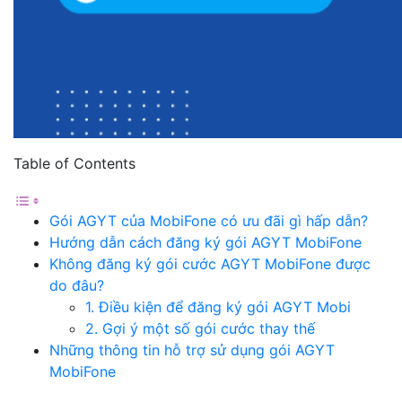
Table of Contents
Gói AGYT của MobiFone có ưu đãi gì hấp dẫn?
Hướng dẫn cách đăng ký gói AGYT MobiFone
Không đăng ký gói cước AGYT MobiFone được
do đâu?
1. Điều kiện để đăng ký gói AGYT Mobi
2. Gợi ý một số gói cước thay thế
Những thông tin hỗ trợ sử dụng gói AGYT
MobiFone