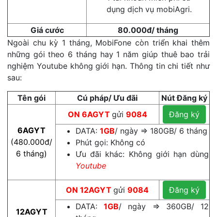
dụng dịch vụ mobiAgri.
Giá cước
80.000đ/ tháng
Ngoài chu kỳ 1 tháng, MobiFone còn triển khai thêm
những gói theo 6 tháng hay 1 năm giúp thuê bao trải
nghiệm Youtube không giới hạn. Thông tin chi tiết như
sau:
Tên gói
Cú pháp/ Ưu đãi
Nút Đăng ký
ON
6AGYT
gửi
9084
Đăng ký
6AGYT
DATA:
1GB
/ ngày ⇒ 180GB/ 6 tháng
(480.000đ/
Phút gọi: Không có
6 tháng)
Ưu đãi khác: Không giới hạn dùng
Youtube
ON
12AGYT
gửi
9084
Đăng ký
DATA:
1GB
/ ngày ⇒ 360GB/ 12
12AGYT