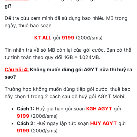
gì?
Để tra cứu xem mình đã sử dụng bao nhiêu MB trong
ngày, thuê bao soạn:
KT ALL
gửi
9199
(200đ/sms)
Tin nhắn trả về số MB còn lại của gói cước. Bạn có thể
tự tính toán theo quy đổi 1GB = 1.024MB.
Câu hỏi 4:
Không muốn dùng gói AGYT nữa thì huỷ ra
sao?
Trường hợp không muốn dùng tiếp gói cước, thuê bao
hãy chọn 1 trong 2 cách sau để huỷ gói AGYT Mobi:
Cách 1:
Huỷ gia hạn gói soạn
KGH AGYT
gửi
9199
(200đ/sms)
Cách 2:
Huỷ ngay lập tức soạn
HUY AGYT
gửi
9199
(200đ/sms)