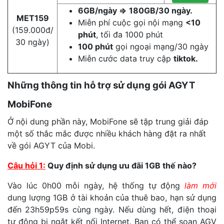
6GB/ngày =>
180GB/30 ngày.
MET159
Miễn phí cuộc gọi nội mạng
<10
(159.000đ/
phút
, tối đa 1000 phút
30 ngày)
100 phút
gọi ngoại mạng/30 ngày
Miễn cước data truy cập
tiktok.
Những thông tin hỗ trợ sử dụng gói AGYT
MobiFone
Ở nội dung phần này, MobiFone sẽ tập trung giải đáp
một số thắc mắc được nhiều khách hàng đặt ra nhất
về gói AGYT của Mobi.
Câu hỏi 1:
Quy định sử dụng ưu đãi 1GB thế nào?
Vào lúc 0h00 mỗi ngày, hệ thống tự động
làm mới
dung lượng 1GB ở tài khoản của thuê bao, hạn sử dụng
đến 23h59p59s cùng ngày. Nếu dùng hết, điện thoại
tự động bị ngắt kết nối Internet. Bạn có thể soạn AGV