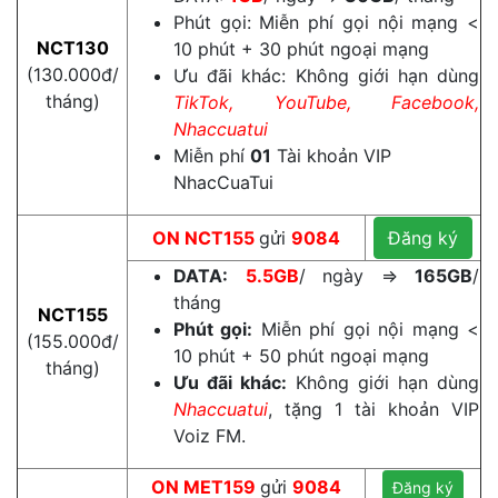
Phút gọi: Miễn phí gọi nội mạng <
NCT130
10 phút + 30 phút ngoại mạng
(130.000đ/
Ưu đãi khác: Không giới hạn dùng
tháng)
TikTok, YouTube, Facebook,
Nhaccuatui
Miễn phí
01
Tài khoản VIP
NhacCuaTui
ON
NCT155
gửi
9084
Đăng ký
DATA:
5.5GB
/ ngày ⇒
165GB
/
tháng
NCT155
Phút gọi:
Miễn phí gọi nội mạng <
(155.000đ/
10 phút + 50 phút ngoại mạng
tháng)
Ưu đãi khác:
Không giới hạn dùng
Nhaccuatui
, tặng 1 tài khoản VIP
Voiz FM.
ON MET159
gửi
9084
Đăng ký