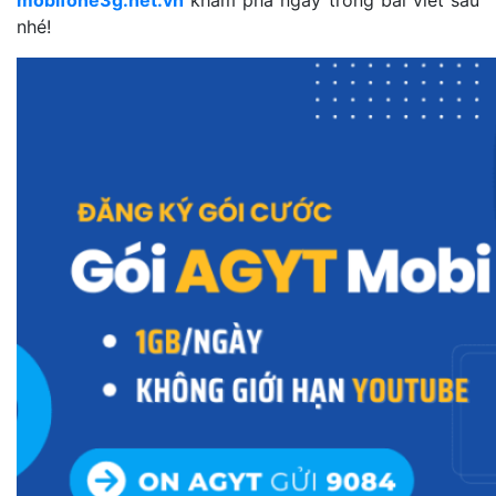
mobifone3g.net.vn
khám phá ngay trong bài viết sau
nhé!