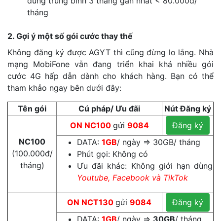
dùng trung bình 3 tháng gần nhất < 80.000đ/
tháng
2. Gợi ý một số gói cước thay thế
Không đăng ký được AGYT thì cũng đừng lo lắng. Nhà
mạng MobiFone vẫn đang triển khai khá nhiều gói
cước 4G hấp dẫn dành cho khách hàng. Bạn có thể
tham khảo ngay bên dưới đây:
Tên gói
Cú pháp/ Ưu đãi
Nút Đăng ký
ON
NC100
gửi
9084
Đăng ký
NC100
DATA:
1GB
/ ngày ⇒ 30GB/ tháng
(100.000đ/
Phút gọi: Không có
tháng)
Ưu đãi khác: Không giới hạn dùng
Youtube, Facebook và TikTok
ON
NCT130
gửi
9084
Đăng ký
DATA:
1GB
/ ngày ⇒
30GB
/ tháng