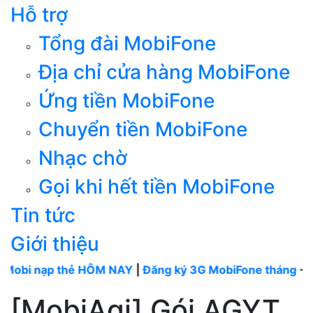
Hỗ trợ
Tổng đài MobiFone
Địa chỉ cửa hàng MobiFone
Ứng tiền MobiFone
Chuyển tiền MobiFone
Nhạc chờ
Gọi khi hết tiền MobiFone
Tin tức
Giới thiệu
ạp thẻ HÔM NAY
|
Đăng ký 3G MobiFone tháng
----
MobiFo
[MobiAgi] Gói AGYT