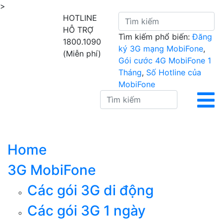
>
HOTLINE
HỖ TRỢ
Tìm kiếm phổ biến:
Đăng
1800.1090
ký 3G mạng MobiFone
,
(Miễn phí)
Gói cước 4G MobiFone 1
Tháng
,
Số Hotline của
MobiFone
Home
3G MobiFone
Các gói 3G di động
Các gói 3G 1 ngày