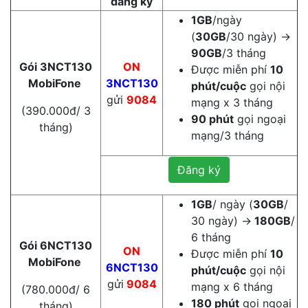
đăng ký
1GB
/ngày
(
30GB
/30 ngày) →
90GB
/3 tháng
Gói 3NCT130
ON
Được miễn phí
10
MobiFone
3NCT130
phút/cuộc
gọi nội
gửi
9084
mạng x 3 tháng
(390.000đ/ 3
90 phút
gọi ngoại
tháng)
mạng/3 tháng
Đăng ký
1GB
/ ngày (
30GB
/
30 ngày) →
180GB
/
6 tháng
Gói 6NCT130
ON
Được miễn phí
10
MobiFone
6NCT130
phút/cuộc
gọi nội
gửi
9084
mạng x 6 tháng
(780.000đ/ 6
180 phút
gọi ngoại
tháng)