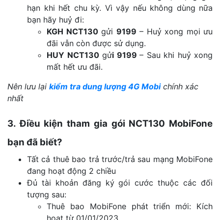
hạn khi hết chu kỳ. Vì vậy nếu không dùng nữa
bạn hãy huỷ đi:
KGH NCT130
gửi
9199
– Huỷ xong mọi ưu
đãi vẫn còn được sử dụng.
HUY NCT130
gử
i 9199
– Sau khi huỷ xong
mất hết ưu đãi.
Nên lưu lại
kiểm tra dung lượng 4G Mobi
chính xác
nhất
3. Điều kiện tham gia gói NCT130 MobiFone
bạn đã biết?
Tất cả thuê bao trả trước/trả sau mạng MobiFone
đang hoạt động 2 chiều
Đủ tài khoản đăng ký gói cước thuộc các đối
tượng sau:
Thuê bao MobiFone phát triển mới: Kích
hoạt từ 01/01/2023.