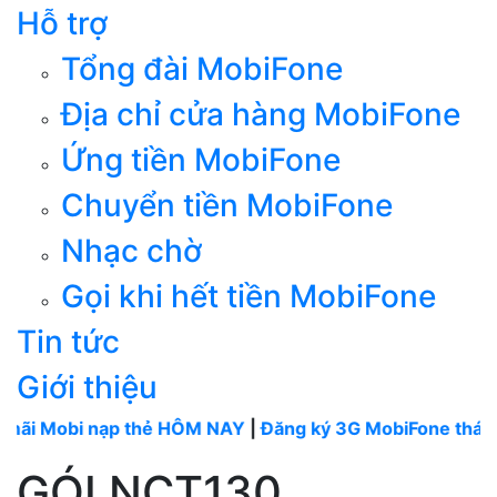
Hỗ trợ
Tổng đài MobiFone
Địa chỉ cửa hàng MobiFone
Ứng tiền MobiFone
Chuyển tiền MobiFone
Nhạc chờ
Gọi khi hết tiền MobiFone
Tin tức
Giới thiệu
i nạp thẻ HÔM NAY
|
Đăng ký 3G MobiFone tháng
----
Mo
GÓI NCT130