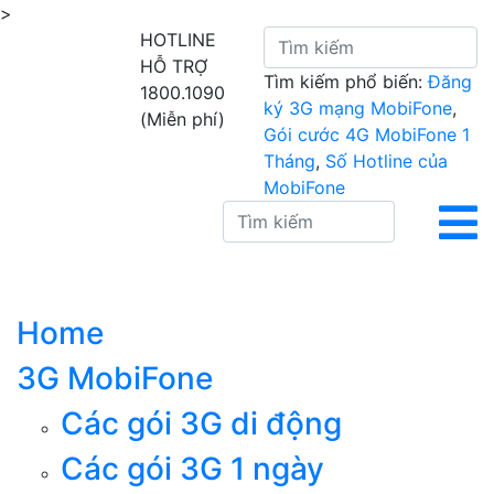
>
HOTLINE
HỖ TRỢ
Tìm kiếm phổ biến:
Đăng
1800.1090
ký 3G mạng MobiFone
,
(Miễn phí)
Gói cước 4G MobiFone 1
Tháng
,
Số Hotline của
MobiFone
Home
3G MobiFone
Các gói 3G di động
Các gói 3G 1 ngày