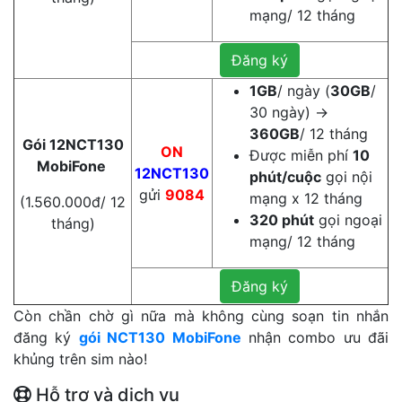
mạng/ 12 tháng
Đăng ký
1GB
/ ngày (
30GB
/
30 ngày) →
360GB
/ 12 tháng
Gói 12NCT130
ON
Được miễn phí
10
MobiFone
12NCT130
phút/cuộc
gọi nội
gửi
9084
mạng x 12 tháng
(1.560.000đ/ 12
320 phút
gọi ngoại
tháng)
mạng/ 12 tháng
Đăng ký
Còn chần chờ gì nữa mà không cùng soạn tin nhắn
đăng ký
gói NCT130 MobiFone
nhận combo ưu đãi
khủng trên sim nào!
Hỗ trợ và dịch vụ