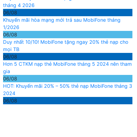
tháng 4 2026
06/08
Khuyến mãi hòa mạng mới trả sau MobiFone tháng
1/2026
06/08
Duy nhất 10/10! MobiFone tặng ngay 20% thẻ nạp cho
mọi TB
06/08
Hơn 5 CTKM nạp thẻ MobiFone tháng 5 2024 nên tham
gia
06/08
HOT: Khuyến mãi 20% – 50% thẻ nạp MobiFone tháng 3
2024
06/08