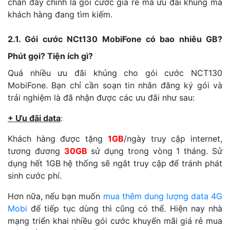
chắn đây chính là gói cước giá rẻ mà ưu đãi khủng mà
khách hàng đang tìm kiếm.
2.1. Gói cước NCt130 MobiFone có bao nhiêu GB?
Phút gọi? Tiện ích gì?
Quá nhiều ưu đãi khủng cho gói cước NCT130
MobiFone. Bạn chỉ cần soạn tin nhắn đăng ký gói và
trải nghiệm là đã nhận được các ưu đãi như sau:
+ Ưu đãi data
:
Khách hàng được tặng
1GB
/ngày truy cập internet,
tương đương
30GB
sử dụng trong vòng 1 tháng. Sử
dụng hết 1GB hệ thống sẽ ngắt truy cập để tránh phát
sinh cước phí.
Hơn nữa, nếu bạn muốn
mua thêm dung lượng data 4G
Mobi
để tiếp tục dùng thì cũng có thể. Hiện nay nhà
mạng triển khai nhiều gói cước khuyến mãi giá rẻ mua