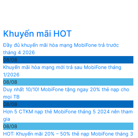
Khuyến mãi HOT
Đầy đủ khuyến mãi hòa mạng MobiFone trả trước
tháng 4 2026
08/08
Khuyến mãi hòa mạng mới trả sau MobiFone tháng
1/2026
08/08
Duy nhất 10/10! MobiFone tặng ngay 20% thẻ nạp cho
mọi TB
08/08
Hơn 5 CTKM nạp thẻ MobiFone tháng 5 2024 nên tham
gia
08/08
HOT: Khuyến mãi 20% – 50% thẻ nạp MobiFone tháng 3