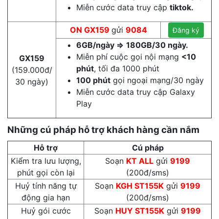
Miễn cước data truy cập
tiktok.
ON GX159
gửi
9084
Đăng ký
6GB/ngày =>
180GB/30 ngày.
Miễn phí cuộc gọi nội mạng
<10
GX159
phút
, tối đa 1000 phút
(159.000đ/
100 phút
gọi ngoại mạng/30 ngày
30 ngày)
Miễn cước data truy cập Galaxy
Play
Những cú pháp hỗ trợ khách hàng cần nắm
Hỗ trợ
Cú pháp
Kiểm tra lưu lượng,
Soạn
KT ALL
gửi
9199
phút gọi còn lại
(200đ/sms)
Huỷ tính năng tự
Soạn
KGH ST155K
gửi
9199
động gia hạn
(200đ/sms)
Huỷ gói cước
Soạn
HUY ST155K
gửi
9199