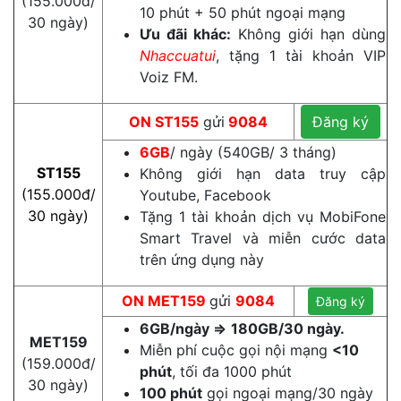
(155.000đ/
10 phút + 50 phút ngoại mạng
30 ngày)
Ưu đãi khác:
Không giới hạn dùng
Nhaccuatui
, tặng 1 tài khoản VIP
Voiz FM.
ON ST155
gửi
9084
Đăng ký
6GB
/ ngày (540GB/ 3 tháng)
ST155
Không giới hạn data truy cập
(155.000đ/
Youtube, Facebook
30 ngày)
Tặng 1 tài khoản dịch vụ MobiFone
Smart Travel và miễn cước data
trên ứng dụng này
ON MET159
gửi
9084
Đăng ký
6GB/ngày =>
180GB/30 ngày.
MET159
Miễn phí cuộc gọi nội mạng
<10
(159.000đ/
phút
, tối đa 1000 phút
30 ngày)
100 phút
gọi ngoại mạng/30 ngày