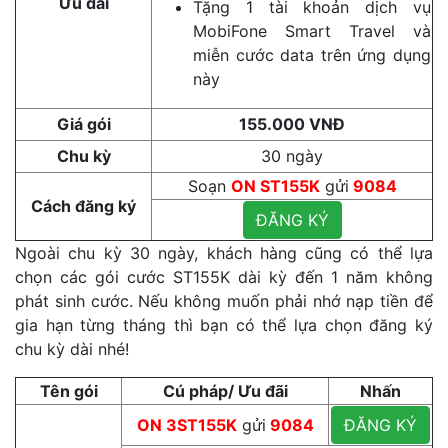
Ưu đãi
Tặng 1 tài khoản dịch vụ
MobiFone Smart Travel và
miễn cước data trên ứng dụng
này
Giá gói
155.000 VNĐ
Chu kỳ
30 ngày
Soạn
ON ST155K
gửi
9084
Cách đăng ký
ĐĂNG KÝ
Ngoài chu kỳ 30 ngày, khách hàng cũng có thể lựa
chọn các gói cước ST155K dài kỳ đến 1 năm không
phát sinh cước. Nếu không muốn phải nhớ nạp tiền để
gia hạn từng tháng thì bạn có thể lựa chọn đăng ký
chu kỳ dài nhé!
Tên gói
Cú pháp/ Ưu đãi
Nhấn
ON 3ST155K
gửi
9084
ĐĂNG KÝ