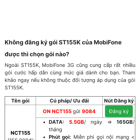
Không đăng ký gói ST155K của MobiFone
được thì chọn gói nào?
Ngoài ST155K, MobiFone 3G cũng cung cấp rất nhiều
gói cước hấp dẫn cùng mức giá dành cho bạn. Tham
khảo ngay nếu không thuộc đối tượng áp dụng của gói
ST155K.
Tên gói
Cú pháp/ Ưu đãi
Nút Đăng ký
ON
NCT155
gửi
9084
Đăng ký
DATA:
5.5GB
/ ngày ⇒
165GB
/
tháng
NCT155
Phút gọi:
Miễn phí gọi nội mạng <