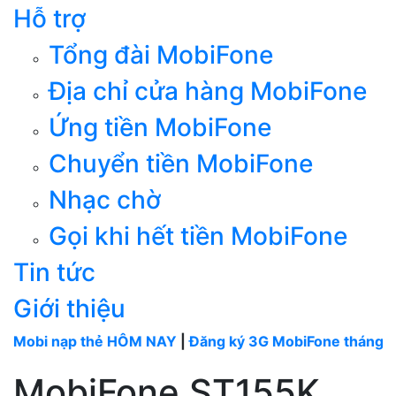
Hỗ trợ
Tổng đài MobiFone
Địa chỉ cửa hàng MobiFone
Ứng tiền MobiFone
Chuyển tiền MobiFone
Nhạc chờ
Gọi khi hết tiền MobiFone
Tin tức
Giới thiệu
nạp thẻ HÔM NAY
|
Đăng ký 3G MobiFone tháng
----
MobiF
MobiFone ST155K