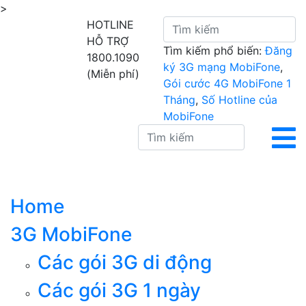
>
HOTLINE
HỖ TRỢ
Tìm kiếm phổ biến:
Đăng
1800.1090
ký 3G mạng MobiFone
,
(Miễn phí)
Gói cước 4G MobiFone 1
Tháng
,
Số Hotline của
MobiFone
Home
3G MobiFone
Các gói 3G di động
Các gói 3G 1 ngày