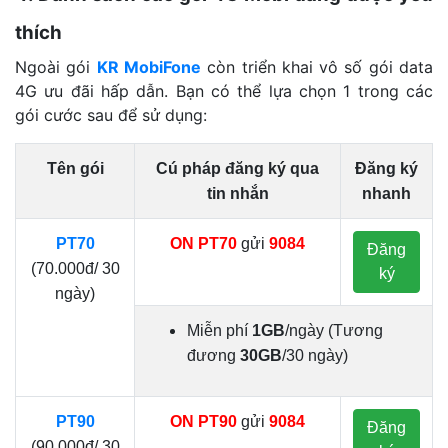
thích
Ngoài gói
KR MobiFone
còn triển khai vô số gói data
4G ưu đãi hấp dẫn. Bạn có thể lựa chọn 1 trong các
gói cước sau để sử dụng:
Tên gói
Cú pháp đăng ký qua
Đăng ký
tin nhắn
nhanh
PT70
ON PT70
gửi
9084
Đăng
(70.000đ/ 30
ký
ngày)
Miễn phí
1GB
/ngày (Tương
đương
30GB
/30 ngày)
PT90
ON PT90
gửi
9084
Đăng
(90.000đ/ 30