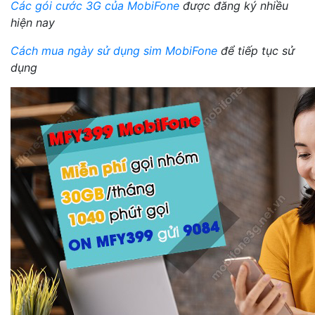
Các gói cước 3G của MobiFone
được đăng ký nhiều
hiện nay
Cách mua ngày sử dụng sim MobiFone
để tiếp tục sử
dụng