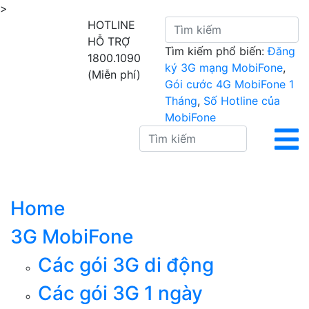
>
HOTLINE
HỖ TRỢ
Tìm kiếm phổ biến:
Đăng
1800.1090
ký 3G mạng MobiFone
,
(Miễn phí)
Gói cước 4G MobiFone 1
Tháng
,
Số Hotline của
MobiFone
Home
3G MobiFone
Các gói 3G di động
Các gói 3G 1 ngày