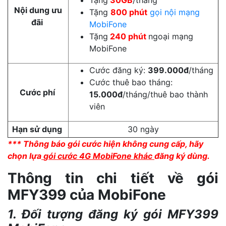
Tặng
30GB
/tháng
Nội dung ưu
Tặng
80
0 phút
gọi nội mạng
đãi
MobiFone
Tặng
240 phút
ngoại mạng
MobiFone
Cước đăng ký:
399.000đ
/tháng
Cước thuê bao tháng:
Cước phí
15.000đ
/tháng/thuê bao thành
viên
Hạn sử dụng
30 ngày
*** Thông báo gói cước hiện không cung cấp, hãy
chọn lựa
gói cước 4G MobiFone khác
đăng ký dùng.
Thông tin chi tiết về gói
MFY399 của MobiFone
1. Đối tượng đăng ký gói MFY399