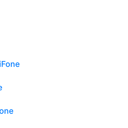
iFone
e
Fone