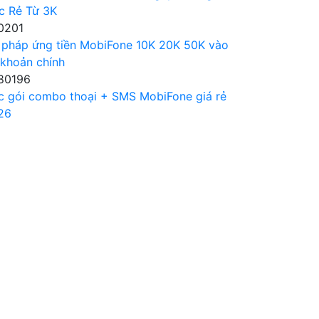
c Rẻ Từ 3K
0201
 pháp ứng tiền MobiFone 10K 20K 50K vào
 khoản chính
80196
c gói combo thoại + SMS MobiFone giá rẻ
26