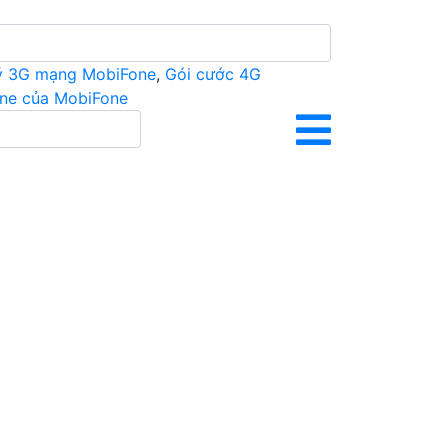
ý 3G mạng MobiFone
,
Gói cước 4G
ine của MobiFone