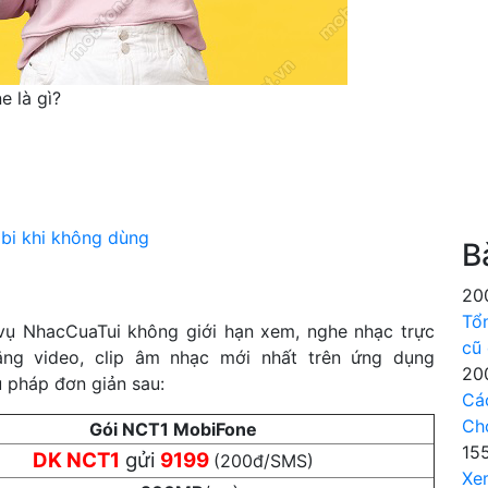
 là gì?
bi khi không dùng
B
20
Tổ
vụ NhacCuaTui không giới hạn xem, nghe nhạc trực
cũ
bằng video, clip âm nhạc mới nhất trên ứng dụng
20
 pháp đơn giản sau:
Cá
Ch
Gói NCT1 MobiFone
15
DK NCT1
gửi
9199
(200đ/SMS)
Xe