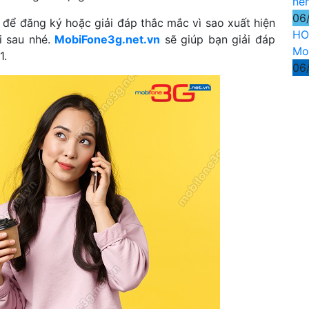
nê
06
 để đăng ký hoặc giải đáp thắc mắc vì sao xuất hiện
HO
i sau nhé.
MobiFone3g.net.vn
sẽ giúp bạn giải đáp
Mo
1.
06