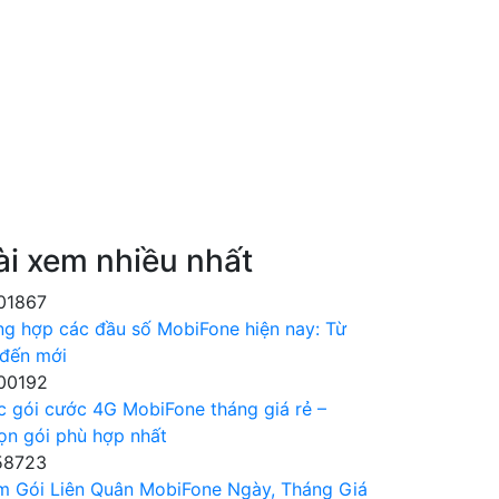
ài xem nhiều nhất
01867
ng hợp các đầu số MobiFone hiện nay: Từ
 đến mới
00192
c gói cước 4G MobiFone tháng giá rẻ –
ọn gói phù hợp nhất
58723
m Gói Liên Quân MobiFone Ngày, Tháng Giá