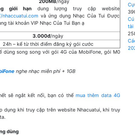
200MB
/ngày
Cự
ng giới hạn
dung lượng truy cập website
39
://nhaccuatui.com
và ứng dụng Nhạc Của Tui Được
Cú
ụng tài khoản VIP Nhạc Của Tui Bạn ạ
tài
25
3.000đ
/ngày
Cá
24h – kể từ thời điểm đăng ký gói cước
20
ể dùng song song với gói 4G của MobiFone, gói M0
biFone
nghe nhạc miễn phí + 1GB
hết sẽ ngắt kết nối, bạn có thể
mua thêm data 4G
 dụng khi truy cập trên website Nhacuatui, khi truy
ta.
ông dùng