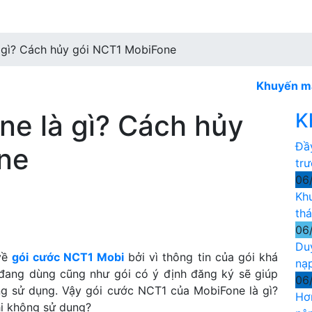
 gì? Cách hủy gói NCT1 MobiFone
Khuyến mãi Mobi
e là gì? Cách hủy
K
Đầ
ne
tr
06
Kh
th
06
Du
 về
gói cước NCT1 Mobi
bởi vì thông tin của gói khá
nạ
 đang dùng cũng như gói có ý định đăng ký sẽ giúp
06
ng sử dụng. Vậy gói cước NCT1 của MobiFone là gì?
Hơ
hi không sử dụng?