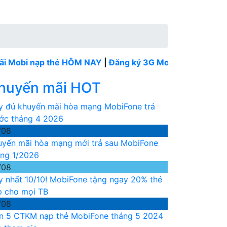
 nạp thẻ HÔM NAY
|
Đăng ký 3G MobiFone tháng
----
Mobi
huyến mãi HOT
y đủ khuyến mãi hòa mạng MobiFone trả
ước tháng 4 2026
/08
uyến mãi hòa mạng mới trả sau MobiFone
áng 1/2026
/08
y nhất 10/10! MobiFone tặng ngay 20% thẻ
p cho mọi TB
/08
n 5 CTKM nạp thẻ MobiFone tháng 5 2024