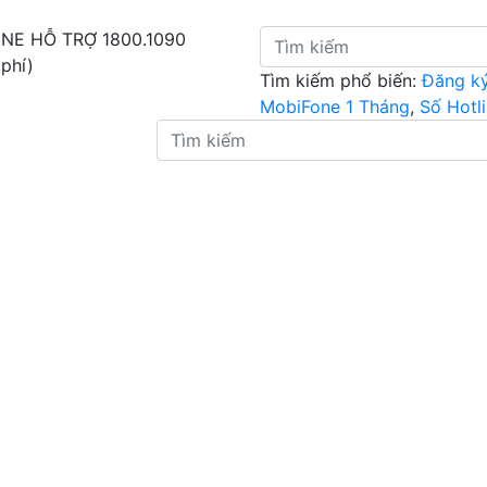
INE HỖ TRỢ
1800.1090
 phí)
Tìm kiếm phổ biến:
Đăng k
MobiFone 1 Tháng
,
Số Hotl