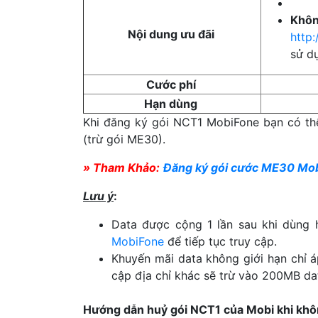
Khô
Nội dung ưu đãi
http
sử d
Cước phí
Hạn dùng
Khi đăng ký gói NCT1 MobiFone bạn có th
(trừ gói ME30).
» Tham Khảo:
Đăng ký gói cước ME30 Mo
Lưu ý
:
Data được cộng 1 lần sau khi dùng 
MobiFone
để tiếp tục truy cập.
Khuyến mãi data không giới hạn chỉ áp
cập địa chỉ khác sẽ trừ vào 200MB da
Hướng dẫn huỷ gói NCT1 của Mobi khi kh