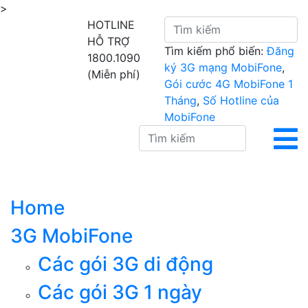
>
HOTLINE
HỖ TRỢ
Tìm kiếm phổ biến:
Đăng
1800.1090
ký 3G mạng MobiFone
,
(Miễn phí)
Gói cước 4G MobiFone 1
Tháng
,
Số Hotline của
MobiFone
Home
3G MobiFone
Các gói 3G di động
Các gói 3G 1 ngày