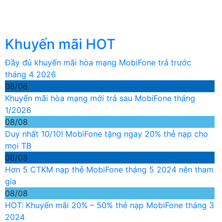
Khuyến mãi HOT
Đầy đủ khuyến mãi hòa mạng MobiFone trả trước
tháng 4 2026
08/08
Khuyến mãi hòa mạng mới trả sau MobiFone tháng
1/2026
08/08
Duy nhất 10/10! MobiFone tặng ngay 20% thẻ nạp cho
mọi TB
08/08
Hơn 5 CTKM nạp thẻ MobiFone tháng 5 2024 nên tham
gia
08/08
HOT: Khuyến mãi 20% – 50% thẻ nạp MobiFone tháng 3
2024