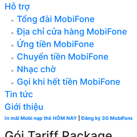
Hỗ trợ
Tổng đài MobiFone
Địa chỉ cửa hàng MobiFone
Ứng tiền MobiFone
Chuyển tiền MobiFone
Nhạc chờ
Gọi khi hết tiền MobiFone
Tin tức
Giới thiệu
 Mobi nạp thẻ HÔM NAY
|
Đăng ký 3G MobiFone tháng
--
Gói Tariff Package