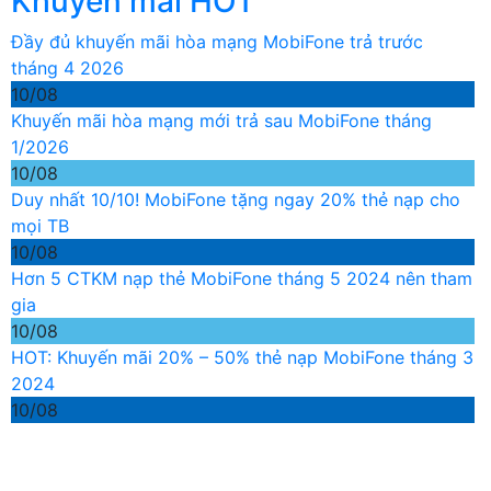
Khuyến mãi HOT
Đầy đủ khuyến mãi hòa mạng MobiFone trả trước
tháng 4 2026
10/08
Khuyến mãi hòa mạng mới trả sau MobiFone tháng
1/2026
10/08
Duy nhất 10/10! MobiFone tặng ngay 20% thẻ nạp cho
mọi TB
10/08
Hơn 5 CTKM nạp thẻ MobiFone tháng 5 2024 nên tham
gia
10/08
HOT: Khuyến mãi 20% – 50% thẻ nạp MobiFone tháng 3
2024
10/08