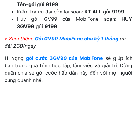
Tên-gói
gửi
9199
.
Kiểm tra ưu đãi còn lại soạn:
KT ALL
gửi
9199
.
Hủy gói GV99 của MobiFone soạn:
HUY
3GV99
gửi
9199
.
» Xem thêm:
Gói GV99 MobiFone chu kỳ 1 tháng
ưu
đãi 2GB/ngày
Hi vọng
gói cước 3GV99 của MobiFone
sẽ giúp ích
bạn trong quá trình học tập, làm việc và giải trí. Đừng
quên chia sẻ gói cước hấp dẫn này đến với mọi người
xung quanh nhé!