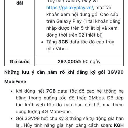
truy cập Galaxy Play và
đãi
https://galaxyplay.vn/
, một tài
khoản xem nội dung gói Cao cấp
trên Galaxy Play (1 tài khoản đăng
nhập được trên 5 thiết bị và xem
đồng thời trên 02 thiết bị)
Tặng
3GB
data tốc độ cao truy
cập Viber.
Giá cước
297.000đ
/ 90 ngày
Những lưu ý cần nắm rõ khi đăng ký gói 3GV99
MobiFone
Khi dùng hết
7GB
data tốc độ cao hệ thống hạ
băng thông xuống tốc độ thấp 2Mbps. Để tiếp
tục lướt web tốc độ cao bạn có thể mua thêm
dung lượng 4G MobiFone.
Gói 3GV99 hết chu kỳ 3 tháng sẽ tự động gia hạn
lại. Hủy tính năng gia hạn bằng cách soạn:
KGH