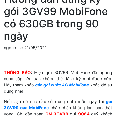
gói 3GV99 MobiFone
có 630GB trong 90
ngày
ngocminh
21/05/2021
THÔNG BÁO
: Hiện gói 3GV99 MobiFone đã ngừng
cung cấp nên bạn không thể đăng ký mới được nữa.
Hãy tham khảo
các gói cước 4G MobiFone
khác để sử
dụng nhé!
Nếu bạn có nhu cầu sử dụng data mỗi ngày thì
gói
3GV99 của MobiFone
chắc chắn không làm bạn thất
vọng. Chỉ cần soạn
ON 3GV99
gửi
9084
quý khách