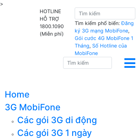
>
HOTLINE
HỖ TRỢ
Tìm kiếm phổ biến:
Đăng
1800.1090
ký 3G mạng MobiFone
,
(Miễn phí)
Gói cước 4G MobiFone 1
Tháng
,
Số Hotline của
MobiFone
Home
3G MobiFone
Các gói 3G di động
Các gói 3G 1 ngày