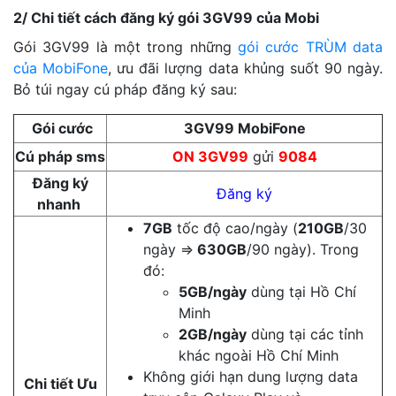
2/ Chi tiết cách đăng ký gói 3GV99 của Mobi
Gói 3GV99 là một trong những
gói cước TRÙM data
của MobiFone
, ưu đãi lượng data khủng suốt 90 ngày.
Bỏ túi ngay cú pháp đăng ký sau:
Gói cước
3GV99 MobiFone
Cú pháp sms
ON 3GV99
gửi
9084
Đăng ký
Đăng ký
nhanh
7GB
tốc độ cao/ngày (
210GB
/30
ngày =>
630GB
/90 ngày). Trong
đó:
5GB/ngày
dùng tại Hồ Chí
Minh
2GB/ngày
dùng tại các tỉnh
khác ngoài Hồ Chí Minh
Không giới hạn dung lượng data
Chi tiết Ưu