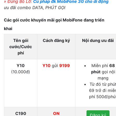
» Đừng Bỏ Lỡ:
Cú pháp đk MobiFone 3G cho di động
ưu đãi combo DATA, PHÚT GỌI
Các gói cước khuyến mãi gọi MobiFone đang triển
khai
Tên gói
Cách đăng ký
Nội dung ưu đãi
cước/Cước
phí
Y10
Y10
gửi
9199
Miễn phí
68
(10.000đ)
phút
gọi nội
mạng
Từ đó từ phú
69 trở đi miễ
phí 500đ/phú
C190
ON
Đăng ký