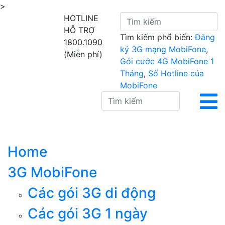
>
HOTLINE
HỖ TRỢ
Tìm kiếm phổ biến:
Đăng
1800.1090
ký 3G mạng MobiFone
,
(Miễn phí)
Gói cước 4G MobiFone 1
Tháng
,
Số Hotline của
MobiFone
Home
3G MobiFone
Các gói 3G di động
Các gói 3G 1 ngày