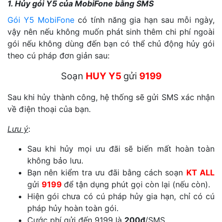
1. Hủy gói Y5 của MobiFone bằng SMS
Gói Y5 MobiFone
có tính năng gia hạn sau mỗi ngày,
vậy nên nếu không muốn phát sinh thêm chi phí ngoài
gói nếu không dùng đến bạn có thể chủ động hủy gói
theo cú pháp đơn giản sau:
Soạn
HUY Y5
gửi
9199
Sau khi hủy thành công, hệ thống sẽ gửi SMS xác nhận
về điện thoại của bạn.
Lưu ý
:
Sau khi hủy mọi ưu đãi sẽ biến mất hoàn toàn
không bảo lưu.
Bạn nên kiểm tra ưu đãi bằng cách soạn
KT ALL
gửi
9199
để tận dụng phút gọi còn lại (nếu còn).
Hiện gói chưa có cú pháp hủy gia hạn, chỉ có cú
pháp hủy hoàn toàn gói.
Cước phí gửi đến 9199 là
200đ
/SMS.