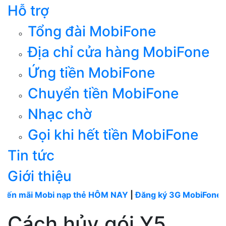
Hỗ trợ
Tổng đài MobiFone
Địa chỉ cửa hàng MobiFone
Ứng tiền MobiFone
Chuyển tiền MobiFone
Nhạc chờ
Gọi khi hết tiền MobiFone
Tin tức
Giới thiệu
 Mobi nạp thẻ HÔM NAY
|
Đăng ký 3G MobiFone tháng
--
Cách hủy gói Y5