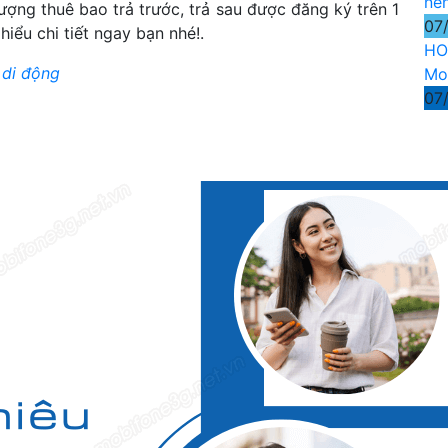
nê
ợng thuê bao trả trước, trả sau được đăng ký trên 1
07
hiểu chi tiết ngay bạn nhé!.
HO
 di động
Mo
07