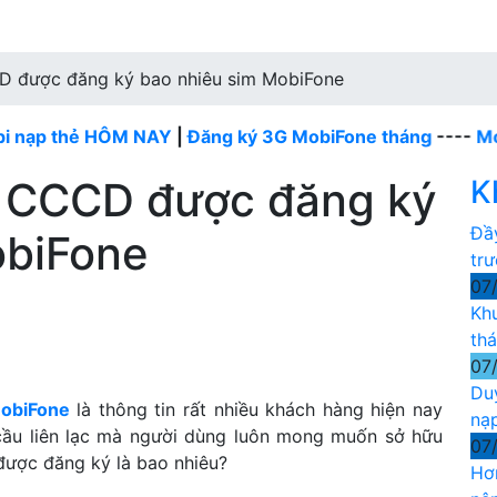
CD được đăng ký bao nhiêu sim MobiFone
thẻ HÔM NAY
|
Đăng ký 3G MobiFone tháng
----
MobiFone 
có CCCD được đăng ký
K
Đầ
obiFone
tr
07
Kh
th
07
Du
MobiFone
là thông tin rất nhiều khách hàng hiện nay
nạ
 cầu liên lạc mà người dùng luôn mong muốn sở hữu
07
 được đăng ký là bao nhiêu?
Hơ