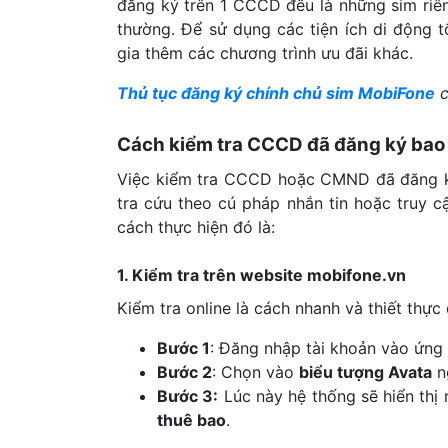
đăng ký trên 1 CCCD đều là những sim riê
thường. Để sử dụng các tiện ích di động
gia thêm các chương trình ưu đãi khác.
Thủ tục đăng ký chính chủ sim MobiFone
c
Cách kiểm tra CCCD đã đăng ký bao
Việc kiểm tra CCCD hoặc CMND đã đăng ký 
tra cứu theo cú pháp nhắn tin hoặc truy 
cách thực hiện đó là:
1. Kiểm tra trên website mobifone.vn
Kiểm tra online là cách nhanh và thiết thực
Bước 1
: Đăng nhập tài khoản vào ứn
Bước 2
: Chọn vào
biểu tượng Avata
ng
Bước 3:
Lúc này hệ thống sẽ hiển th
thuê bao
.