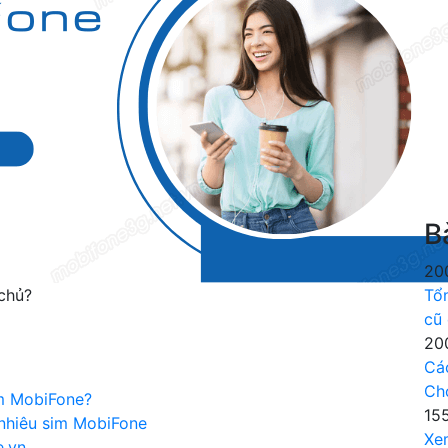
B
20
chủ?
Tổ
cũ
20
Cá
Ch
im MobiFone?
15
nhiêu sim MobiFone
Xe
e.vn