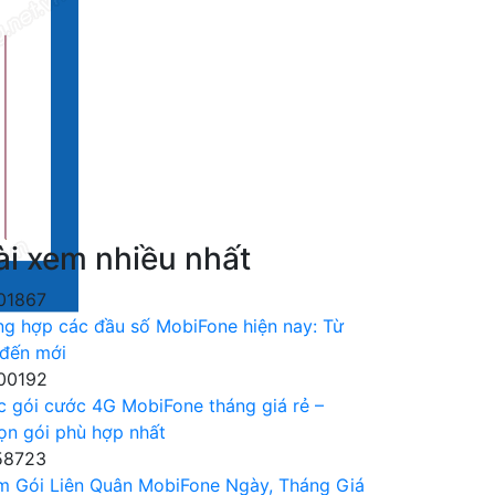
ài xem nhiều nhất
01867
ng hợp các đầu số MobiFone hiện nay: Từ
 đến mới
00192
c gói cước 4G MobiFone tháng giá rẻ –
ọn gói phù hợp nhất
58723
m Gói Liên Quân MobiFone Ngày, Tháng Giá