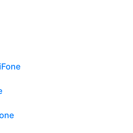
iFone
e
Fone