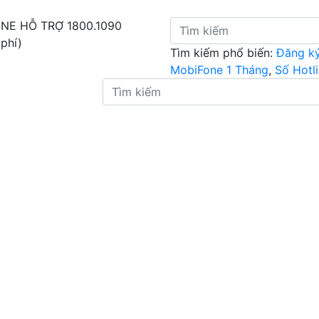
INE HỖ TRỢ
1800.1090
 phí)
Tìm kiếm phổ biến:
Đăng k
MobiFone 1 Tháng
,
Số Hotl