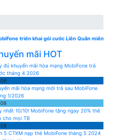
triển khai gói cước Liên Quân miễn phí 100% data chơi L
huyến mãi HOT
y đủ khuyến mãi hòa mạng MobiFone trả
ước tháng 4 2026
/08
uyến mãi hòa mạng mới trả sau MobiFone
áng 1/2026
/08
y nhất 10/10! MobiFone tặng ngay 20% thẻ
p cho mọi TB
/08
n 5 CTKM nạp thẻ MobiFone tháng 5 2024