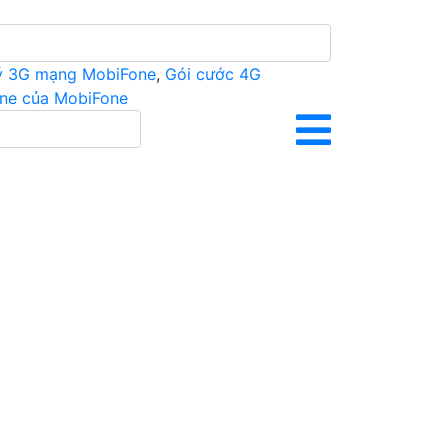
ý 3G mạng MobiFone
,
Gói cước 4G
ine của MobiFone