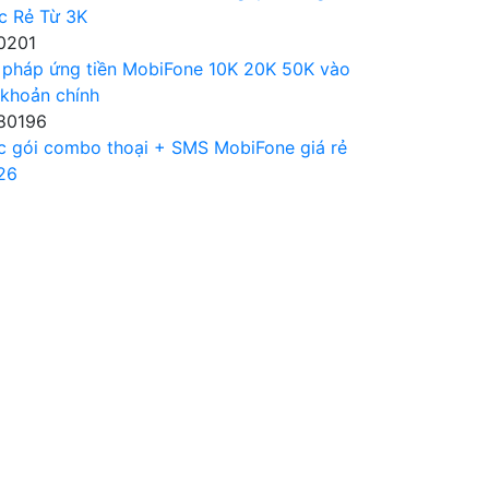
c Rẻ Từ 3K
0201
 pháp ứng tiền MobiFone 10K 20K 50K vào
 khoản chính
80196
c gói combo thoại + SMS MobiFone giá rẻ
26