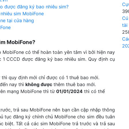
Cự
bao được đăng ký bao nhiêu sim?
39
 nhiêu sim MobiFone
Cú
ne tại cửa hàng
tài
iFone
25
Cá
sim MobiFone?
20
 MobiFone có thể hoàn toàn yên tâm vì bởi hiện nay
c 1 CCCD được đăng ký bao nhiêu sim. Quy định cụ
hì quy định mới chỉ được có 1 thuê bao mới.
đến nay thì
không được
thêm thuê bao mới.
rên mạng MobiFone thì từ
01/01/2024
thì có thể
trước, trả sau MobiFone nên bạn cần cập nhập thông
hủ tục đăng ký chính chủ MobiFone cho sim đều tuân
c biệt. Tất cả các sim MobiFone trả trước và trả sau