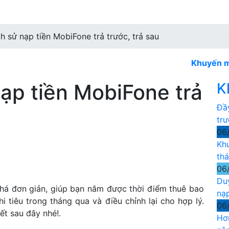
ch sử nạp tiền MobiFone trả trước, trả sau
Khuyến mãi Mobi
nạp tiền MobiFone trả
K
Đầ
tr
06
Kh
th
06
Du
há đơn giản, giúp bạn nắm được thời điểm thuê bao
nạ
i tiêu trong tháng qua và điều chỉnh lại cho hợp lý.
06
ết sau đây nhé!.
Hơ