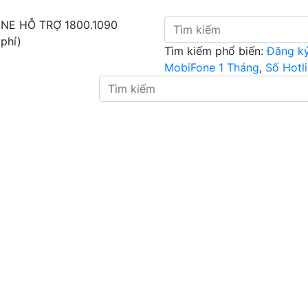
INE HỖ TRỢ
1800.1090
 phí)
Tìm kiếm phổ biến:
Đăng k
MobiFone 1 Tháng
,
Số Hotl