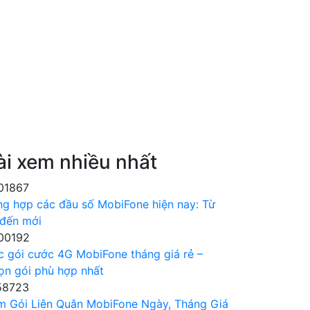
ài xem nhiều nhất
01867
ng hợp các đầu số MobiFone hiện nay: Từ
 đến mới
00192
c gói cước 4G MobiFone tháng giá rẻ –
ọn gói phù hợp nhất
58723
m Gói Liên Quân MobiFone Ngày, Tháng Giá