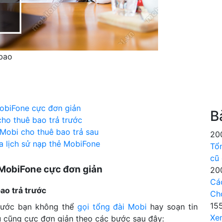
 bao
MobiFone cực đơn giản
B
cho thuê bao trả trước
n Mobi cho thuê bao trả sau
20
ra lịch sử nạp thẻ MobiFone
Tổ
cũ
 MobiFone cực đơn giản
20
Cá
bao trả trước
Ch
15
trước bạn không thể
gọi tổng đài Mobi
hay soạn tin
Xe
u cũng cực đơn giản theo các bước sau đây: