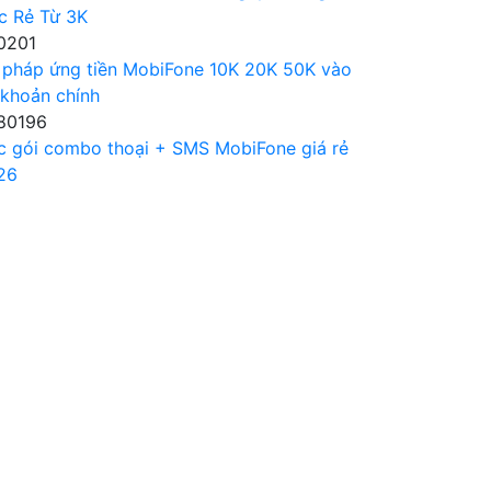
c Rẻ Từ 3K
0201
 pháp ứng tiền MobiFone 10K 20K 50K vào
 khoản chính
80196
c gói combo thoại + SMS MobiFone giá rẻ
26