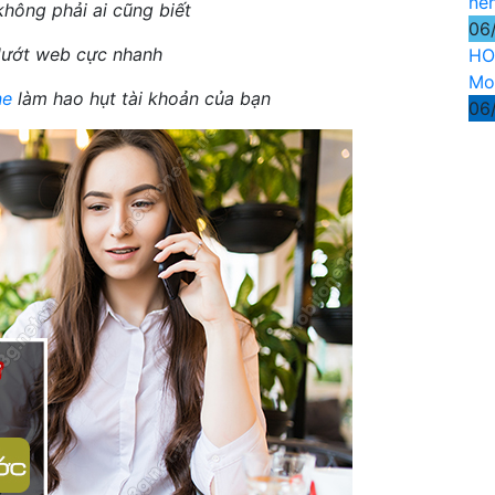
nê
hông phải ai cũng biết
06
lướt web cực nhanh
HO
Mo
ne
làm hao hụt tài khoản của bạn
06