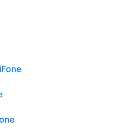
iFone
e
Fone