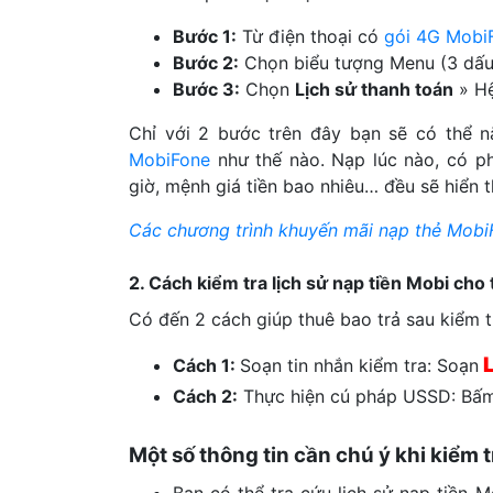
Bước 1:
Từ điện thoại có
gói 4G Mobi
Bước 2:
Chọn biểu tượng Menu (3 dấ
Bước 3:
Chọn
Lịch sử thanh toán
» Hệ
Chỉ với 2 bước trên đây bạn sẽ có thể 
MobiFone
như thế nào. Nạp lúc nào, có p
giờ, mệnh giá tiền bao nhiêu… đều sẽ hiển t
Các chương trình khuyến mãi nạp thẻ Mobi
2. Cách kiểm tra lịch sử nạp tiền Mobi cho
Có đến 2 cách giúp thuê bao trả sau kiểm t
Cách 1:
Soạn tin nhắn kiểm tra: Soạn
Cách 2:
Thực hiện cú pháp USSD: B
Một số thông tin cần chú ý khi kiểm 
Bạn có thể tra cứu lịch sử nạp tiền M