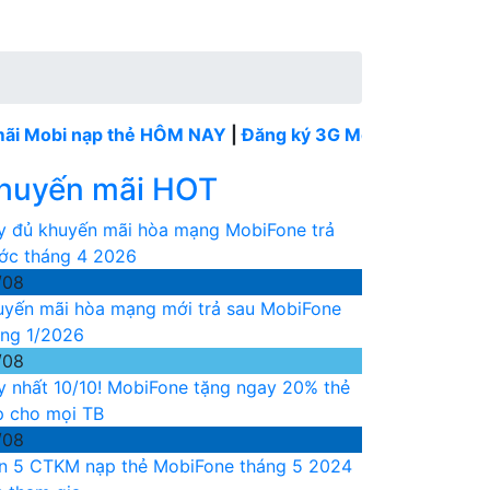
 nạp thẻ HÔM NAY
|
Đăng ký 3G MobiFone tháng
----
Mobi
huyến mãi HOT
y đủ khuyến mãi hòa mạng MobiFone trả
ước tháng 4 2026
/08
uyến mãi hòa mạng mới trả sau MobiFone
áng 1/2026
/08
y nhất 10/10! MobiFone tặng ngay 20% thẻ
p cho mọi TB
/08
n 5 CTKM nạp thẻ MobiFone tháng 5 2024