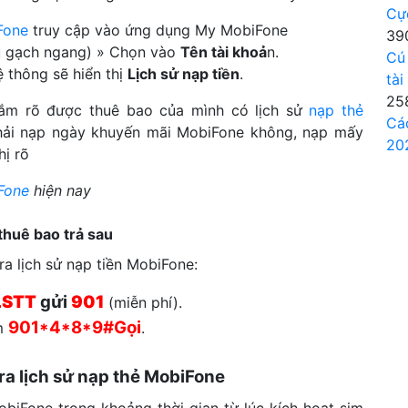
Cự
Fone
truy cập vào ứng dụng My MobiFone
39
u gạch ngang) » Chọn vào
Tên tài khoả
n.
Cú
 thông sẽ hiển thị
Lịch sử nạp tiền
.
tài
25
nắm rõ được thuê bao của mình có lịch sử
nạp thẻ
Cá
hải nạp ngày khuyến mãi MobiFone không, nạp mấy
20
hị rõ
Fone
hiện nay
 thuê bao trả sau
ra lịch sử nạp tiền MobiFone:
LSTT
gửi
901
(miễn phí).
901*4*8*9#Gọi
ấm
.
tra lịch sử nạp thẻ MobiFone
obiFone trong khoảng thời gian từ lúc kích hoạt sim