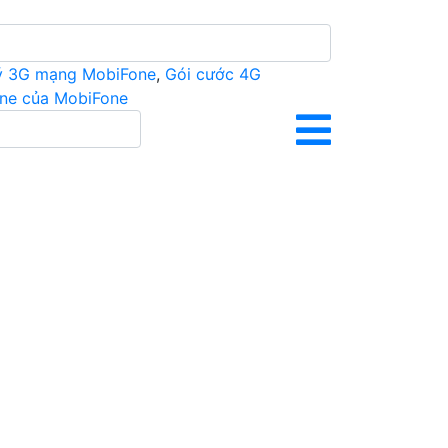
ý 3G mạng MobiFone
,
Gói cước 4G
ine của MobiFone