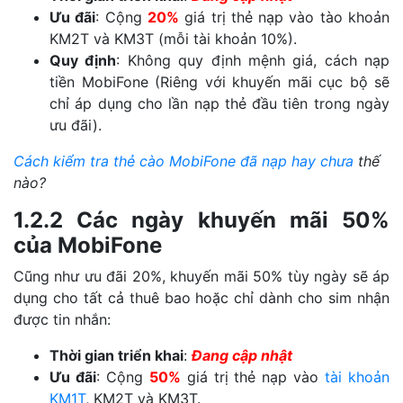
Ưu đãi
: Cộng
20%
giá trị thẻ nạp vào tào khoản
KM2T và KM3T (mỗi tài khoản 10%).
Quy định
: Không quy định mệnh giá, cách nạp
tiền MobiFone (Riêng với khuyến mãi cục bộ sẽ
chỉ áp dụng cho lần nạp thẻ đầu tiên trong ngày
ưu đãi).
Cách kiểm tra thẻ cào MobiFone đã nạp hay chưa
thế
nào?
1.2.2 Các ngày khuyến mãi 50%
của MobiFone
Cũng như ưu đãi 20%, khuyến mãi 50% tùy ngày sẽ áp
dụng cho tất cả thuê bao hoặc chỉ dành cho sim nhận
được tin nhắn:
Thời gian triển khai
:
Đang cập nhật
Ưu đãi
: Cộng
50%
giá trị thẻ nạp vào
tài khoản
KM1T
, KM2T và KM3T.