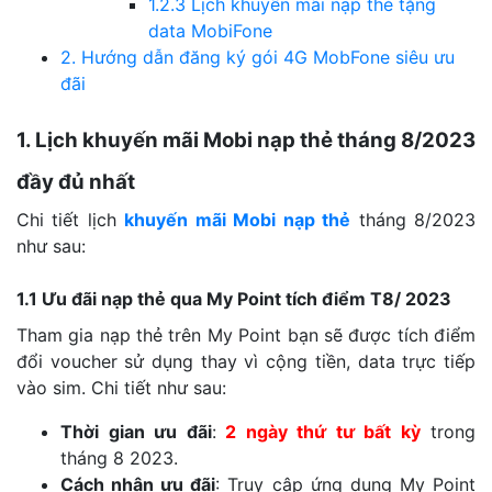
1.2.3 Lịch khuyến mãi nạp thẻ tặng
data MobiFone
2. Hướng dẫn đăng ký gói 4G MobFone siêu ưu
đãi
1. Lịch khuyến mãi Mobi nạp thẻ tháng 8/2023
đầy đủ nhất
Chi tiết lịch
khuyến mãi Mobi nạp thẻ
tháng 8/2023
như sau:
1.1 Ưu đãi nạp thẻ qua My Point tích điểm T8/ 2023
Tham gia nạp thẻ trên My Point bạn sẽ được tích điểm
đổi voucher sử dụng thay vì cộng tiền, data trực tiếp
vào sim. Chi tiết như sau:
Thời gian ưu đãi
:
2 ngày thứ tư bất kỳ
trong
tháng 8 2023.
Cách nhận ưu đãi
: Truy cập ứng dụng My Point