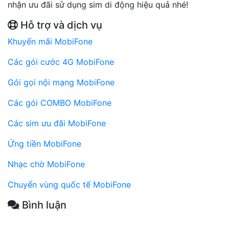
nhận ưu đãi sử dụng sim di động hiệu quả nhé!
Hỗ trợ và dịch vụ
Khuyến mãi MobiFone
Các gói cước 4G MobiFone
Gói gọi nội mạng MobiFone
Các gói COMBO MobiFone
Các sim ưu đãi MobiFone
Ứng tiền MobiFone
Nhạc chờ MobiFone
Chuyển vùng quốc tế MobiFone
Bình luận