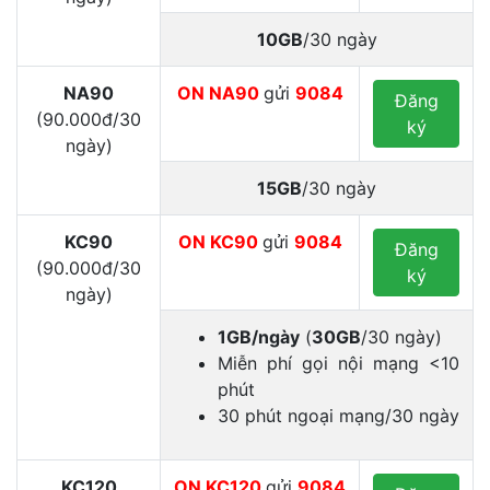
10GB
/30 ngày
NA90
ON NA90
gửi
9084
Đăng
(90.000đ/30
ký
ngày)
15GB
/30 ngày
KC90
ON KC90
gửi
9084
Đăng
(90.000đ/30
ký
ngày)
1GB/ngày
(
30GB
/30 ngày)
Miễn phí gọi nội mạng <10
phút
30 phút ngoại mạng
/30 ngày
KC120
ON KC120
gửi
9084