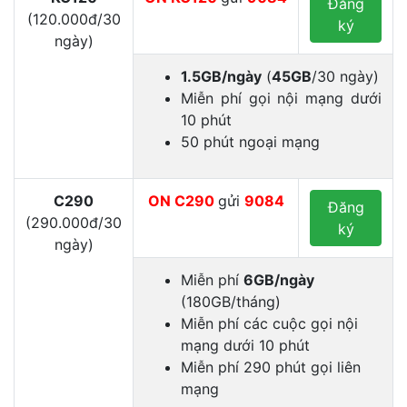
Đăng
(120.000đ/30
ký
ngày)
1.5GB/ngày
(
45GB
/30 ngày)
Miễn phí gọi nội mạng dưới
10 phút
50 phút ngoại mạng
C290
ON C290
gửi
9084
Đăng
(290.000đ/30
ký
ngày)
Miễn phí
6GB/ngày
(180GB/tháng)
Miễn phí các cuộc gọi nội
mạng dưới 10 phút
Miễn phí 290 phút gọi liên
mạng