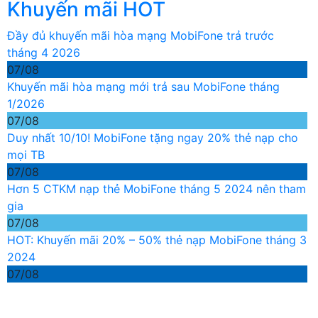
Khuyến mãi HOT
Đầy đủ khuyến mãi hòa mạng MobiFone trả trước
tháng 4 2026
07/08
Khuyến mãi hòa mạng mới trả sau MobiFone tháng
1/2026
07/08
Duy nhất 10/10! MobiFone tặng ngay 20% thẻ nạp cho
mọi TB
07/08
Hơn 5 CTKM nạp thẻ MobiFone tháng 5 2024 nên tham
gia
07/08
HOT: Khuyến mãi 20% – 50% thẻ nạp MobiFone tháng 3
2024
07/08