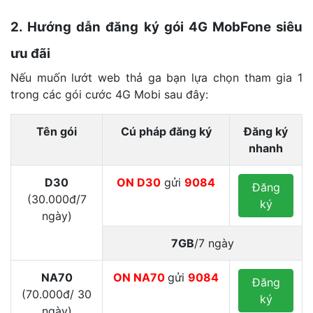
2. Hướng dẫn đăng ký gói 4G MobFone siêu
ưu đãi
Nếu muốn lướt web thả ga bạn lựa chọn tham gia 1
trong các gói cước 4G Mobi sau đây:
Tên gói
Cú pháp đăng ký
Đăng ký
nhanh
D30
ON D30
gửi
9084
Đăng
(30.000đ/7
ký
ngày)
7GB
/7 ngày
NA70
ON NA70
gửi
9084
Đăng
(70.000đ/ 30
ký
ngày)