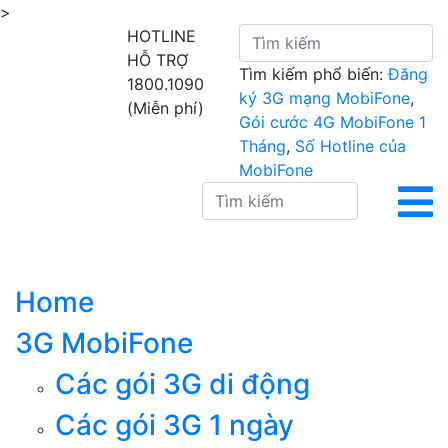
>
HOTLINE
HỖ TRỢ
Tìm kiếm phổ biến:
Đăng
1800.1090
ký 3G mạng MobiFone
,
(Miễn phí)
Gói cước 4G MobiFone 1
Tháng
,
Số Hotline của
MobiFone
Home
3G MobiFone
Các gói 3G di động
Các gói 3G 1 ngày