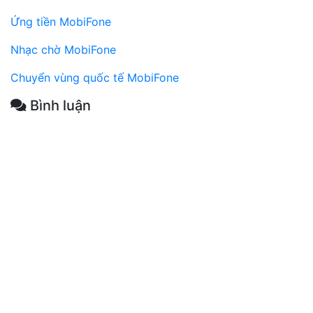
Ứng tiền MobiFone
Nhạc chờ MobiFone
Chuyển vùng quốc tế MobiFone
Bình luận