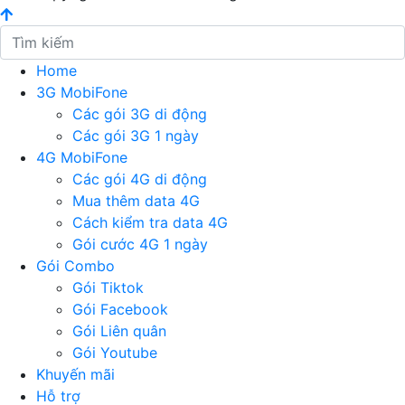
Home
3G MobiFone
Các gói 3G di động
Các gói 3G 1 ngày
4G MobiFone
Các gói 4G di động
Mua thêm data 4G
Cách kiểm tra data 4G
Gói cước 4G 1 ngày
Gói Combo
Gói Tiktok
Gói Facebook
Gói Liên quân
Gói Youtube
Khuyến mãi
Hỗ trợ