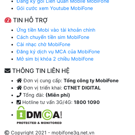
Đăng ký gói Liên Quân Mobile MobiFone
Gói cước xem Youtube MobiFone
TIN HỖ TRỢ
Ứng tiền Mobi vào tài khoản chính
Cách chuyển tiền sim MobiFone
Cài nhạc chờ MobiFone
Đăng ký dịch vụ MCA của MobiFone
Mở sim bị khóa 2 chiều MobiFone
THÔNG TIN LIÊN HỆ
Đơn vị cung cấp:
Tổng công ty MobiFone
Đơn vị triển khai:
CTNET DIGITAL
Tổng đài:
(Miễn phí)
Hotline tư vấn 3G/4G:
1800 1090
Copyright 2021 - mobifone3g.net.vn