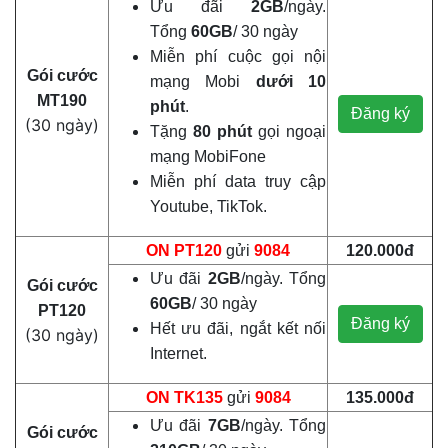
Ưu đãi
2GB
/ngày.
Tổng
60GB
/ 30 ngày
Miễn phí cuộc gọi nội
Gói cước
mạng Mobi
dưới 10
MT190
phút
.
Đăng ký
(30 ngày)
Tặng
80 phút
gọi ngoại
mạng MobiFone
Miễn phí data truy cập
Youtube, TikTok.
ON PT120
gửi
9084
120.000đ
Ưu đãi
2GB
/ngày. Tổng
Gói cước
60GB
/ 30 ngày
PT120
Đăng ký
Hết ưu đãi, ngắt kết nối
(30 ngày)
Internet.
ON TK135
gửi
9084
135.000đ
Ưu đãi
7GB
/ngày. Tổng
Gói cước