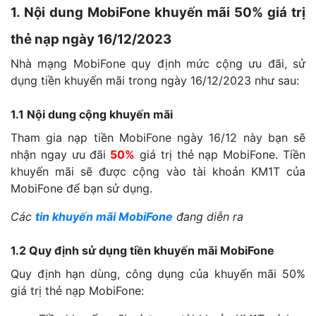
1. Nội dung MobiFone khuyến mãi 50% giá trị
thẻ nạp ngày 16/12/2023
Nhà mạng MobiFone quy định mức cộng ưu đãi, sử
dụng tiền khuyến mãi trong ngày 16/12/2023 như sau:
1.1 Nội dung cộng khuyến mãi
Tham gia nạp tiền MobiFone ngày 16/12 này bạn sẽ
nhận ngay ưu đãi
50%
giá trị thẻ nạp MobiFone. Tiền
khuyến mãi sẽ được cộng vào tài khoản KM1T của
MobiFone để bạn sử dụng.
Các
tin khuyến mãi MobiFone
đang diễn ra
1.2 Quy định sử dụng tiền khuyến mãi MobiFone
Quy định hạn dùng, công dụng của khuyến mãi 50%
giá trị thẻ nạp MobiFone: