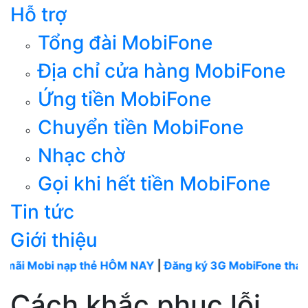
Hỗ trợ
Tổng đài MobiFone
Địa chỉ cửa hàng MobiFone
Ứng tiền MobiFone
Chuyển tiền MobiFone
Nhạc chờ
Gọi khi hết tiền MobiFone
Tin tức
Giới thiệu
bi nạp thẻ HÔM NAY
|
Đăng ký 3G MobiFone tháng
----
Mo
Cách khắc phục lỗi