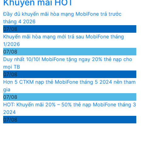
Khuyến mãi HOT
Đầy đủ khuyến mãi hòa mạng MobiFone trả trước
tháng 4 2026
07/08
Khuyến mãi hòa mạng mới trả sau MobiFone tháng
1/2026
07/08
Duy nhất 10/10! MobiFone tặng ngay 20% thẻ nạp cho
mọi TB
07/08
Hơn 5 CTKM nạp thẻ MobiFone tháng 5 2024 nên tham
gia
07/08
HOT: Khuyến mãi 20% – 50% thẻ nạp MobiFone tháng 3
2024
07/08