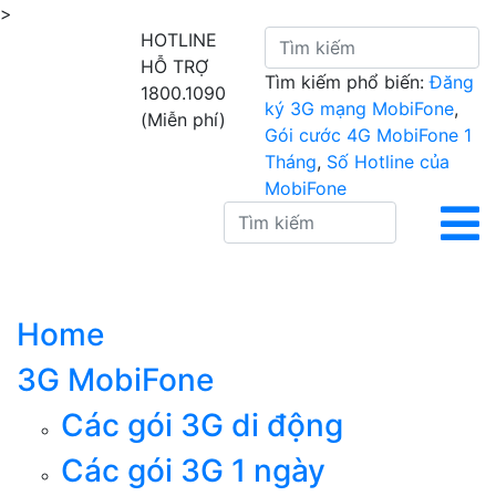
>
HOTLINE
HỖ TRỢ
Tìm kiếm phổ biến:
Đăng
1800.1090
ký 3G mạng MobiFone
,
(Miễn phí)
Gói cước 4G MobiFone 1
Tháng
,
Số Hotline của
MobiFone
Home
3G MobiFone
Các gói 3G di động
Các gói 3G 1 ngày