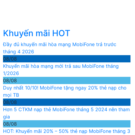
Khuyến mãi HOT
Đầy đủ khuyến mãi hòa mạng MobiFone trả trước
tháng 4 2026
08/08
Khuyến mãi hòa mạng mới trả sau MobiFone tháng
1/2026
08/08
Duy nhất 10/10! MobiFone tặng ngay 20% thẻ nạp cho
mọi TB
08/08
Hơn 5 CTKM nạp thẻ MobiFone tháng 5 2024 nên tham
gia
08/08
HOT: Khuyến mãi 20% – 50% thẻ nạp MobiFone tháng 3