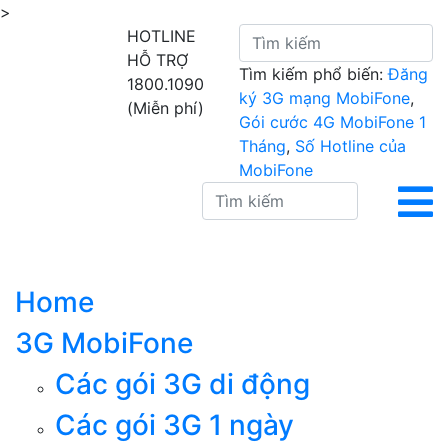
>
HOTLINE
HỖ TRỢ
Tìm kiếm phổ biến:
Đăng
1800.1090
ký 3G mạng MobiFone
,
(Miễn phí)
Gói cước 4G MobiFone 1
Tháng
,
Số Hotline của
MobiFone
Home
3G MobiFone
Các gói 3G di động
Các gói 3G 1 ngày