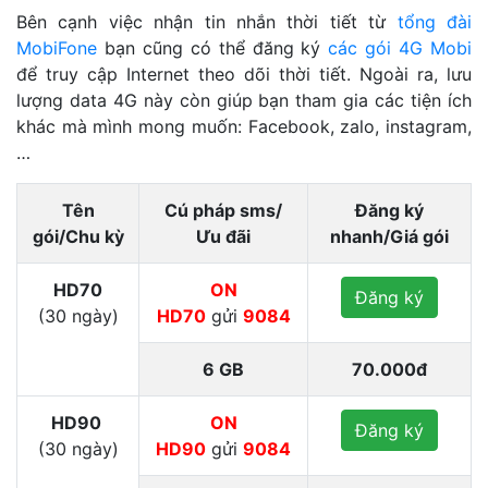
Bên cạnh việc nhận tin nhắn thời tiết từ
tổng đài
MobiFone
bạn cũng có thể đăng ký
các gói 4G Mobi
để truy cập Internet theo dõi thời tiết. Ngoài ra, lưu
lượng data 4G này còn giúp bạn tham gia các tiện ích
khác mà mình mong muốn: Facebook, zalo, instagram,
…
Tên
Cú pháp sms/
Đăng ký
gói/Chu kỳ
Ưu đãi
nhanh/Giá gói
HD70
ON
Đăng ký
(30 ngày)
HD70
gửi
9084
6 GB
70.000đ
HD90
ON
Đăng ký
(30 ngày)
HD90
gửi
9084