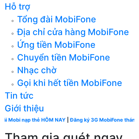
Hỗ trợ
Tổng đài MobiFone
Địa chỉ cửa hàng MobiFone
Ứng tiền MobiFone
Chuyển tiền MobiFone
Nhạc chờ
Gọi khi hết tiền MobiFone
Tin tức
Giới thiệu
 nạp thẻ HÔM NAY
|
Đăng ký 3G MobiFone tháng
----
Mob
Tham gia quét ngay