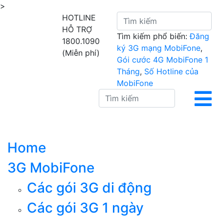
>
HOTLINE
HỖ TRỢ
Tìm kiếm phổ biến:
Đăng
1800.1090
ký 3G mạng MobiFone
,
(Miễn phí)
Gói cước 4G MobiFone 1
Tháng
,
Số Hotline của
MobiFone
Home
3G MobiFone
Các gói 3G di động
Các gói 3G 1 ngày