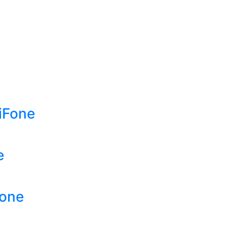
iFone
e
Fone