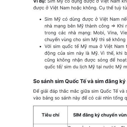
Ví dụ:
Sim Mỹ có dụng được ở Việt Nam khô
được ở Việt Nam hoặc không. Cụ thể tuỳ t
Sim Mỹ có dùng được ở Việt Nam nếu
nhà mạng bên Mỹ thành công ⇒ Khi m
trong các nhà mạng: Mobi, Vina, Vi
chuyển vùng cho sim Mỹ thì sẽ không
Với sim quốc tế Mỹ mua ở Việt Nam t
động của sim này là Mỹ. Vì thế, khi
cũng không nhận được sóng để hoạt
quốc tế/ sim du lịch Mỹ tại nước Mỹ m
So sánh sim Quốc Tế và sim đăng ký
Để giải đáp thắc mắc giữa sim Quốc Tế và 
vào bảng so sánh này để có cái nhìn tổng qu
Tiêu chí
SIM đăng ký chuyển vùn