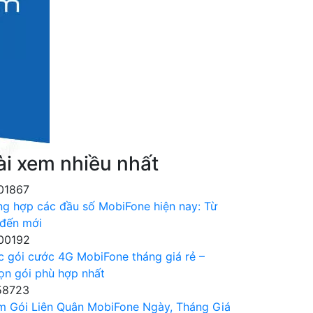
ài xem nhiều nhất
01867
ng hợp các đầu số MobiFone hiện nay: Từ
 đến mới
00192
c gói cước 4G MobiFone tháng giá rẻ –
ọn gói phù hợp nhất
58723
m Gói Liên Quân MobiFone Ngày, Tháng Giá