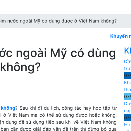
sim nước ngoài Mỹ có dùng được ở Việt Nam không?
Khuyến mãi Mobi
ước ngoài Mỹ có dùng
K
Đầ
 không?
tr
07
Kh
th
07
Du
m không
? Sau khi đi du lịch, công tác hay học tập từ
nạ
ài ở Việt Nam mà có thể sử dụng được hoặc không.
07
tận dụng để sử dụng tiếp sau khi về Việt Nam không
Hơ
 bạn cần được giải đáp vấn đề trên thì đừng bỏ qua