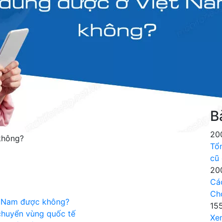
B
20
không?
Tổ
cũ
20
Cá
Ch
t Nam được không?
15
chuyển vùng quốc tế
Xe