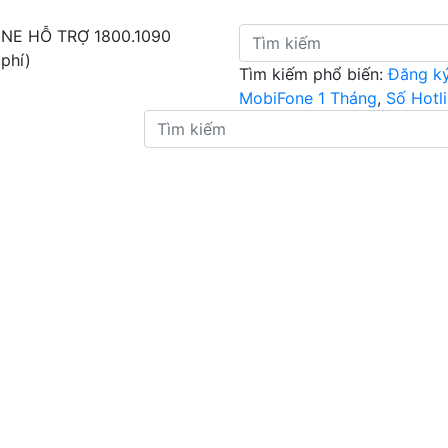
INE HỖ TRỢ
1800.1090
 phí)
Tìm kiếm phổ biến:
Đăng k
MobiFone 1 Tháng
,
Số Hotl