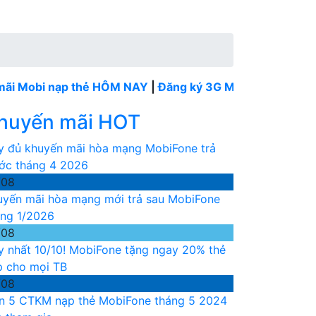
 nạp thẻ HÔM NAY
|
Đăng ký 3G MobiFone tháng
----
Mob
huyến mãi HOT
y đủ khuyến mãi hòa mạng MobiFone trả
ước tháng 4 2026
/08
uyến mãi hòa mạng mới trả sau MobiFone
áng 1/2026
/08
y nhất 10/10! MobiFone tặng ngay 20% thẻ
p cho mọi TB
/08
n 5 CTKM nạp thẻ MobiFone tháng 5 2024