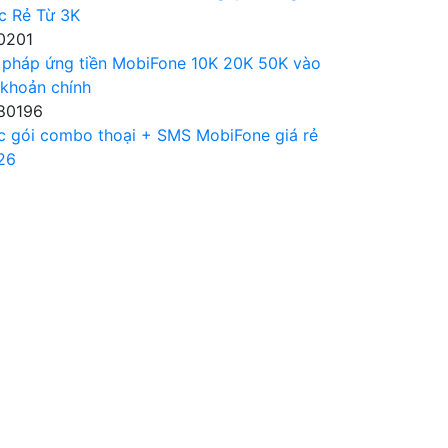
c Rẻ Từ 3K
0201
 pháp ứng tiền MobiFone 10K 20K 50K vào
 khoản chính
80196
c gói combo thoại + SMS MobiFone giá rẻ
26