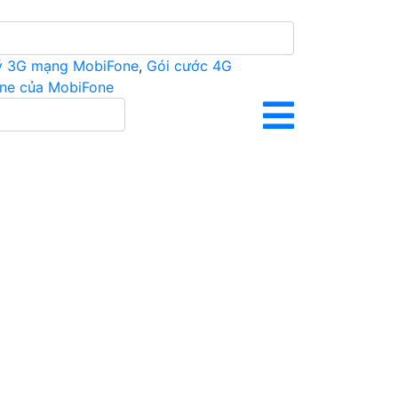
ý 3G mạng MobiFone
,
Gói cước 4G
ine của MobiFone