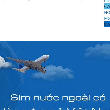
nê
07
HO
Mo
07