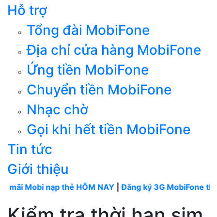
Hỗ trợ
Tổng đài MobiFone
Địa chỉ cửa hàng MobiFone
Ứng tiền MobiFone
Chuyển tiền MobiFone
Nhạc chờ
Gọi khi hết tiền MobiFone
Tin tức
Giới thiệu
bi nạp thẻ HÔM NAY
|
Đăng ký 3G MobiFone tháng
----
M
Kiểm tra thời hạn sim