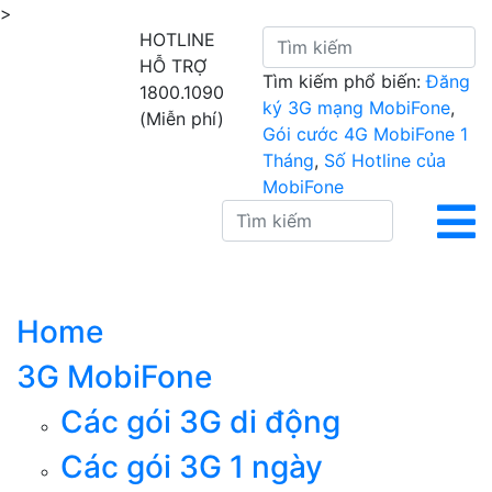
>
HOTLINE
HỖ TRỢ
Tìm kiếm phổ biến:
Đăng
1800.1090
ký 3G mạng MobiFone
,
(Miễn phí)
Gói cước 4G MobiFone 1
Tháng
,
Số Hotline của
MobiFone
Home
3G MobiFone
Các gói 3G di động
Các gói 3G 1 ngày