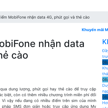
 điểm MobiFone nhận data 4G, phút gọi và thẻ cào
Khuyến mãi Mobi nạp
MobiFone nhận data
K
Đầ
thẻ cào
tr
08
Kh
th
08
Du
qua dung lượng, phút gọi hay thẻ cào để truy cập
nạ
ặc biệt, còn có thêm nhiều chương trình miễn phí đổi
08
. Vì vậy nếu đang có nhiều điểm trên sim của mình
Hơ
cú pháp SMS đơn giản hoặc truy cập ứng dụng My