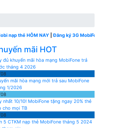
 thẻ HÔM NAY
|
Đăng ký 3G MobiFone tháng
----
MobiFone
huyến mãi HOT
y đủ khuyến mãi hòa mạng MobiFone trả
ước tháng 4 2026
/08
uyến mãi hòa mạng mới trả sau MobiFone
áng 1/2026
/08
y nhất 10/10! MobiFone tặng ngay 20% thẻ
p cho mọi TB
/08
n 5 CTKM nạp thẻ MobiFone tháng 5 2024