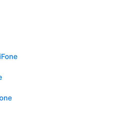
iFone
e
Fone