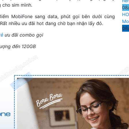
nê
 cho sim mình.
08
HO
điểm MobiFone sang data, phút gọi bên dưới cùng
Mo
Rất nhiều ưu đãi hot đang chờ bạn nhận lấy đó.
08
rẻ
ưu đãi combo gọi
lượng đến 120GB