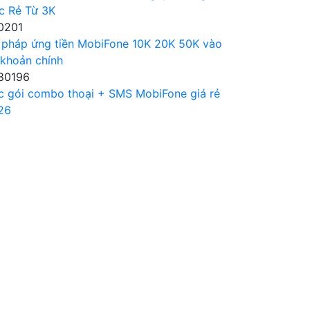
c Rẻ Từ 3K
0201
 pháp ứng tiền MobiFone 10K 20K 50K vào
 khoản chính
80196
c gói combo thoại + SMS MobiFone giá rẻ
26