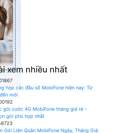
ài xem nhiều nhất
01867
ng hợp các đầu số MobiFone hiện nay: Từ
 đến mới
00192
c gói cước 4G MobiFone tháng giá rẻ –
ọn gói phù hợp nhất
58723
m Gói Liên Quân MobiFone Ngày, Tháng Giá