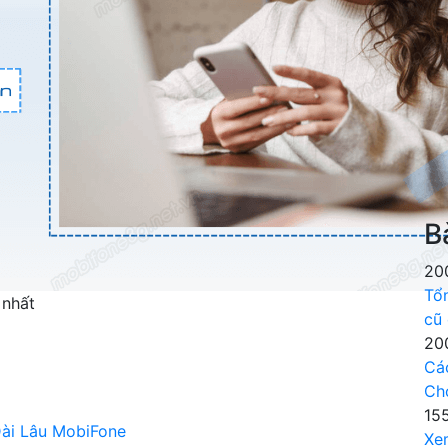
B
20
Tổ
 nhất
cũ
20
Cá
Ch
15
Dài Lâu MobiFone
Xe