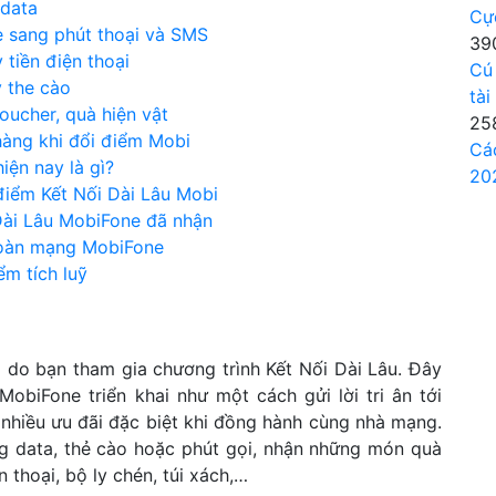
 data
Cự
 sang phút thoại và SMS
39
 tiền điện thoại
Cú
y the cào
tài
oucher, quà hiện vật
25
hàng khi đổi điểm Mobi
Cá
iện nay là gì?
20
 điểm Kết Nối Dài Lâu Mobi
 Dài Lâu MobiFone đã nhận
 toàn mạng MobiFone
ểm tích luỹ
à do bạn tham gia chương trình Kết Nối Dài Lâu. Đây
obiFone triển khai như một cách gửi lời tri ân tới
nhiều ưu đãi đặc biệt khi đồng hành cùng nhà mạng.
ng data, thẻ cào hoặc phút gọi, nhận những món quà
thoại, bộ ly chén, túi xách,…