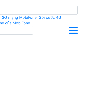
ý 3G mạng MobiFone
,
Gói cước 4G
ine của MobiFone