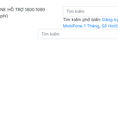
INE HỖ TRỢ
1800.1090
 phí)
Tìm kiếm phổ biến:
Đăng k
MobiFone 1 Tháng
,
Số Hotl