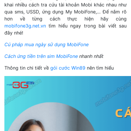
khai nhiều cách tra cứu tài khoản Mobi khác nhau như
qua sms, USSD, ứng dụng My MobiFone,… Để nắm rõ
hơn về từng cách thực hiện hãy cùng
mobifone3g.net.vn
tìm hiểu ngay trong bài viết sau
đây nhé!
Cú pháp mua ngày sử dụng MobiFone
Cách ứng tiền trên sim MobiFone
nhanh nhất
Thông tin chi tiết về
gói cước Win89
nên tìm hiểu