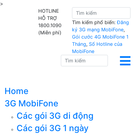
>
HOTLINE
HỖ TRỢ
Tìm kiếm phổ biến:
Đăng
1800.1090
ký 3G mạng MobiFone
,
(Miễn phí)
Gói cước 4G MobiFone 1
Tháng
,
Số Hotline của
MobiFone
Home
3G MobiFone
Các gói 3G di động
Các gói 3G 1 ngày