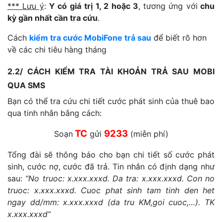
*** Lưu ý
:
Y có
giá trị
1, 2 hoặc 3
, tương ứng với
chu
kỳ gần nhất cần tra cứu
.
Cách
kiểm tra cước MobiFone trả sau
để biết rõ hơn
về các chi tiêu hàng tháng
2.2/ CÁCH KIỂM TRA TÀI KHOẢN TRẢ SAU MOBI
QUA SMS
Bạn có thể tra cứu chi tiết cước phát sinh của thuê bao
qua tinh nhắn bắng cách:
TC
9233
Soạn
gửi
(miễn phí)
Tổng đài sẽ thông báo cho bạn chi tiết số cước phát
sinh, cước nợ, cước đã trả. Tin nhắn có định dạng như
sau:
“No truoc: x.xxx.xxxd. Da tra: x.xxx.xxxd. Con no
truoc: x.xxx.xxxd. Cuoc phat sinh tam tinh den het
ngay dd/mm: x.xxx.xxxd (da tru KM,goi cuoc,…). TK
x.xxx.xxxd”