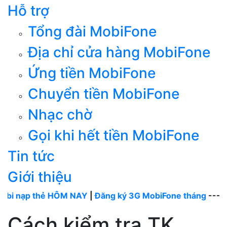
Hỗ trợ
Tổng đài MobiFone
Địa chỉ cửa hàng MobiFone
Ứng tiền MobiFone
Chuyển tiền MobiFone
Nhạc chờ
Gọi khi hết tiền MobiFone
Tin tức
Giới thiệu
thẻ HÔM NAY
|
Đăng ký 3G MobiFone tháng
----
MobiFone 
Cách kiểm tra TK