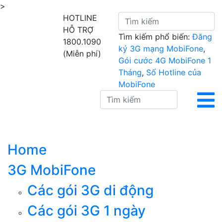
>
HOTLINE
HỖ TRỢ
Tìm kiếm phổ biến:
Đăng
1800.1090
ký 3G mạng MobiFone
,
(Miễn phí)
Gói cước 4G MobiFone 1
Tháng
,
Số Hotline của
MobiFone
Home
3G MobiFone
Các gói 3G di động
Các gói 3G 1 ngày