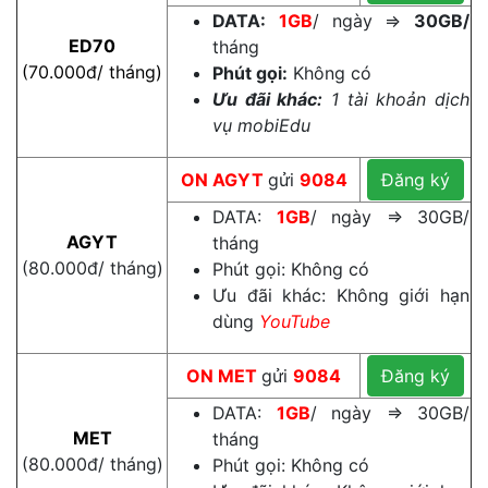
DATA:
1GB
/ ngày ⇒
30GB/
ED70
tháng
(70.000đ/ tháng)
Phút gọi:
Không có
Ưu đãi khác:
1 tài khoản dịch
vụ mobiEdu
ON
AGYT
gửi
9084
Đăng ký
DATA:
1GB
/ ngày ⇒ 30GB/
AGYT
tháng
(80.000đ/ tháng)
Phút gọi: Không có
Ưu đãi khác: Không giới hạn
dùng
YouTube
ON
MET
gửi
9084
Đăng ký
DATA:
1GB
/ ngày ⇒ 30GB/
MET
tháng
(80.000đ/ tháng)
Phút gọi: Không có