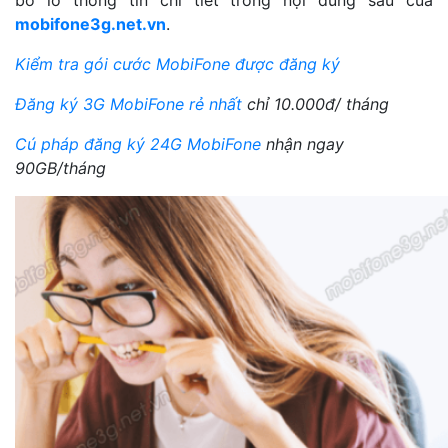
bỏ lỡ thông tin chi tiết trong nội dung sau của
mobifone3g.net.vn
.
Kiểm tra gói cước MobiFone được đăng ký
Đăng ký 3G MobiFone rẻ nhất
chỉ 10.000đ/ tháng
Cú pháp đăng ký 24G MobiFone
nhận ngay
90GB/tháng