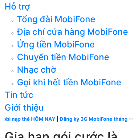
Hỗ trợ
Tổng đài MobiFone
Địa chỉ cửa hàng MobiFone
Ứng tiền MobiFone
Chuyển tiền MobiFone
Nhạc chờ
Gọi khi hết tiền MobiFone
Tin tức
Giới thiệu
ạp thẻ HÔM NAY
|
Đăng ký 3G MobiFone tháng
----
MobiFo
Gia hạn gói cước là