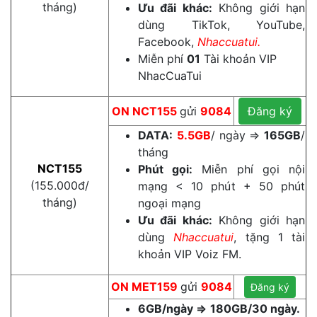
tháng)
Ưu đãi khác:
Không giới hạn
dùng TikTok, YouTube,
Facebook,
Nhaccuatui.
Miễn phí
01
Tài khoản VIP
NhacCuaTui
ON
NCT155
gửi
9084
Đăng ký
DATA:
5.5GB
/ ngày ⇒
165GB
/
tháng
NCT155
Phút gọi:
Miễn phí gọi nội
(155.000đ/
mạng < 10 phút + 50 phút
tháng)
ngoại mạng
Ưu đãi khác:
Không giới hạn
dùng
Nhaccuatui
, tặng 1 tài
khoản VIP Voiz FM.
ON MET159
gửi
9084
Đăng ký
6GB/ngày =>
180GB/30 ngày.