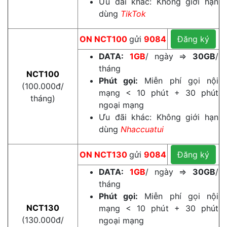
Ưu đãi khác: Không giới hạn
dùng
TikTok
ON
NCT100
gửi
9084
Đăng ký
DATA:
1GB
/ ngày ⇒
30GB
/
tháng
NCT100
Phút gọi:
Miễn phí gọi nội
(100.000đ/
mạng < 10 phút + 30 phút
tháng)
ngoại mạng
Ưu đãi khác: Không giới hạn
dùng
Nhaccuatui
ON
NCT130
gửi
9084
Đăng ký
DATA:
1GB
/ ngày ⇒
30GB
/
tháng
Phút gọi:
Miễn phí gọi nội
NCT130
mạng < 10 phút + 30 phút
(130.000đ/
ngoại mạng