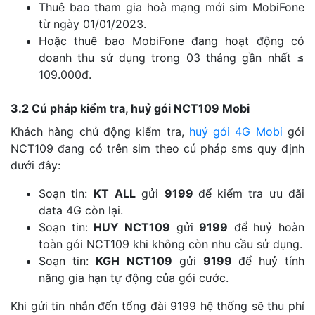
Thuê bao tham gia hoà mạng mới sim MobiFone
từ ngày 01/01/2023.
Hoặc thuê bao MobiFone đang hoạt động có
doanh thu sử dụng trong 03 tháng gần nhất ≤
109.000đ.
3.2 Cú pháp kiểm tra, huỷ gói NCT109 Mobi
Khách hàng chủ động kiểm tra,
huỷ gói 4G Mobi
gói
NCT109 đang có trên sim theo cú pháp sms quy định
dưới đây:
Soạn tin:
KT
ALL
gửi
9199
để kiểm tra ưu đãi
data 4G còn lại.
Soạn tin:
HUY NCT109
gửi
9199
để huỷ hoàn
toàn gói NCT109 khi không còn nhu cầu sử dụng.
Soạn tin:
KGH
NCT109
gửi
9199
để huỷ tính
năng gia hạn tự động của gói cước.
Khi gửi tin nhắn đến tổng đài 9199 hệ thống sẽ thu phí