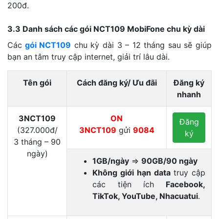
200đ.
3.3 Danh sách các gói NCT109 MobiFone chu kỳ dài
Các
gói NCT109
chu kỳ dài 3 – 12 tháng sau sẽ giúp
bạn an tâm truy cập internet, giải trí lâu dài.
Tên gói
Cách đăng ký/ Ưu đãi
Đăng ký
nhanh
3NCT109
ON
Đăng
(327.000đ/
3NCT109
gửi
9084
ký
3 tháng – 90
ngày)
1GB/ngày
⇒
90GB/90 ngày
Không giới hạn data
truy cập
các tiện ích
Facebook,
TikTok, YouTube, Nhacuatui
.