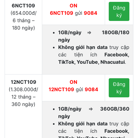
6NCT109
ON
Đăng
(654.000đ/
6NCT109
gửi
9084
ký
6 tháng –
180 ngày)
1GB/ngày
⇒
180GB/180
ngày
Không giới hạn data
truy cập
các tiện ích
Facebook,
TikTok, YouTube, Nhacuatui
.
12NCT109
ON
Đăng
(1.308.000đ/
12NCT109
gửi
9084
ký
12 tháng –
360 ngày)
1GB/ngày
⇒
360GB/360
ngày
Không giới hạn data
truy cập
các tiện ích
Facebook,