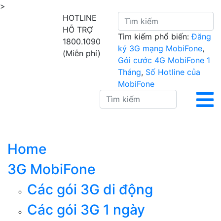
>
HOTLINE
HỖ TRỢ
Tìm kiếm phổ biến:
Đăng
1800.1090
ký 3G mạng MobiFone
,
(Miễn phí)
Gói cước 4G MobiFone 1
Tháng
,
Số Hotline của
MobiFone
Home
3G MobiFone
Các gói 3G di động
Các gói 3G 1 ngày