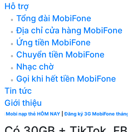
Hỗ trợ
Tổng đài MobiFone
Địa chỉ cửa hàng MobiFone
Ứng tiền MobiFone
Chuyển tiền MobiFone
Nhạc chờ
Gọi khi hết tiền MobiFone
Tin tức
Giới thiệu
nạp thẻ HÔM NAY
|
Đăng ký 3G MobiFone tháng
----
Mobi
Có 30GB + TikTok, FB